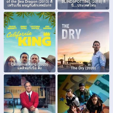
of the Sea Dragon (2013) ตี๋
BLINDSPOTTING (2018) ที่
เหรินเจี๋ย ผจญกับดักเทพมังกร
นี่…ประเทศไหน
California King (2025)
แคลิฟอร์เนีย คิง
The Dry (2020)