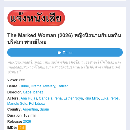
The Marked Woman (2026) หญิงนิรนามกับมลทิน
ปริศนา พากย์ไทย
Trailer
พบหญิงหมดสติในตู้คอนเทนเนอร์ท่าเรือบาร์เซโลนา เธอจำอะไรไม่ได้เลย และ
เคยถูกลอบสังหารที่โรงพยาบาล สารวัตรริปอลและซาโปริจึงทำการสืบสวนคดี
ปริศนานี้
Views:
255
Genre:
Crime
,
Drama
,
Mystery
,
Thriller
Director:
Gabe Ibáñez
Actors:
Ana Rujas
,
Candela Peña
,
Esther Noya
,
Kira Miró
,
Luka Peroš
,
Manolo Solo
,
Pol López
Country:
Argentina
,
Spain
Duration:
109 min
Release:
2026
IMDb:
5.5