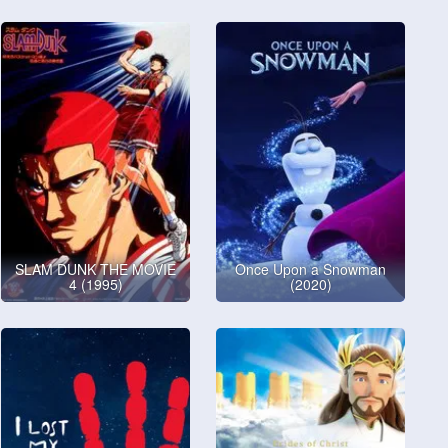
SLAM DUNK THE MOVIE
Once Upon a Snowman
4 (1995)
(2020)