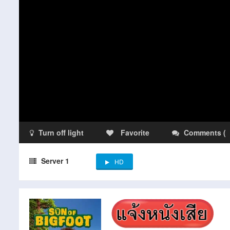
Turn off light
Favorite
Comments
(
Server 1
HD