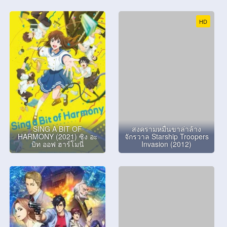
HD
SING A BIT OF
สงครามหมื่นขาล่าล้าง
HARMONY (2021) ซิง อะ
จักรวาล Starship Troopers
บิท ออฟ ฮาร์โมนี่
Invasion (2012)