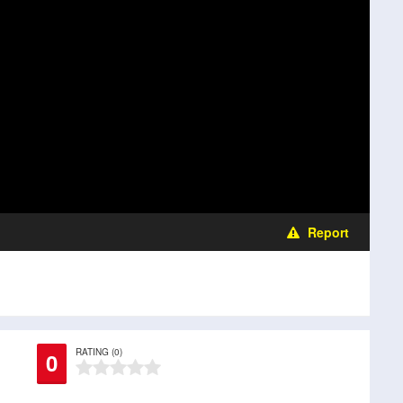
Report
RATING (0)
0