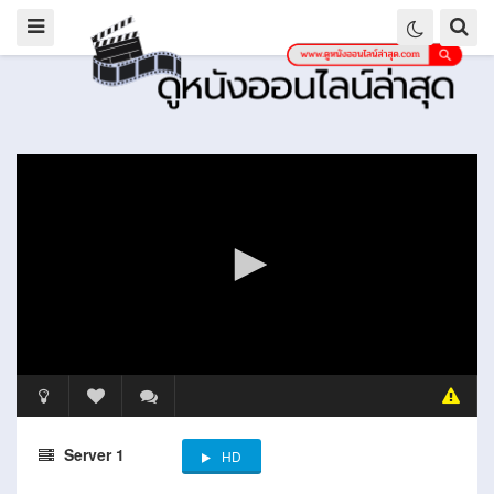
Server 1
HD