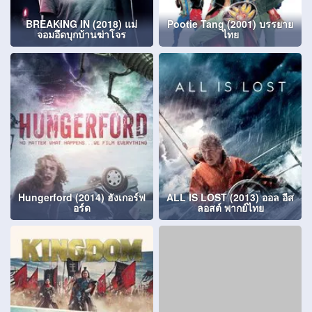
BREAKING IN (2018) แม่
Pootie Tang (2001) บรรยาย
จอมอึดบุกบ้านฆ่าโจร
ไทย
Hungerford (2014) ฮังเกอร์ฟ
ALL IS LOST (2013) ออล อีส
อร์ด
ลอสต์ พากย์ไทย