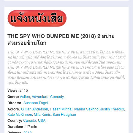
THE SPY WHO DUMPED ME (2018) 2 สปาย
สวมรอยข้ามโลก
THE SPY WHO DUMPED ME (2018) 2 สปาย สวมรอยข้ามโลก ออเดรย์และ
มอร์แกนเป็นเพื่อนที่ดีที่สุดโดยไม่เจตนาที่จะกลายเป็นส่วนหนึ่งของแผนการสมรู้
ร่วมคิดระหว่างประเทศเมื่อผู้หญิงคนหนึ่งค้นพบแฟนที่ทิ้งเธอเป็นคนสอดแนม
THE SPY WHO DUMPED ME (2018) 2 สปาย ปลอมตัวผ่านโลก ออเดรย์รวม
ทั้งมอร์แกนเป็นเพื่อนที่เหมาะสมที่สุดโดยไม่ได้เจตนาที่จะเปลี่ยนเป็นส่วนใด
ส่วนหนึ่งของแนวทางรวมหัวระหว่างชาติเมื่อหญิงคนหนึ่งศึกษาค้นพบแฟนที่ทิ้ง
คุณเป็นคนสืบ
Views:
2415
Genre:
Action
,
Adventure
,
Comedy
Director:
Susanna Fogel
Actors:
Gillian Anderson
,
Hasan Minhaj
,
Ivanna Sakhno
,
Justin Theroux
,
Kate McKinnon
,
Mila Kunis
,
Sam Heughan
Country:
Canada
,
USA
Duration:
117 min
Release:
2018