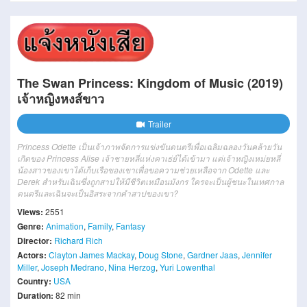
The Swan Princess: Kingdom of Music (2019)
เจ้าหญิงหงส์ขาว
Trailer
Princess Odette เป็นเจ้าภาพจัดการแข่งขันดนตรีเพื่อเฉลิมฉลองวันคล้ายวัน
เกิดของ Princess Alise เจ้าชายหลี่แห่งคาเธ่ย์ได้เข้ามา แต่เจ้าหญิงเหม่ยหลี่
น้องสาวของเขาได้เก็บเรือของเขาเพื่อขอความช่วยเหลือจาก Odette และ
Derek สำหรับเฉินซึ่งถูกสาปให้มีชีวิตเหมือนมังกร ใครจะเป็นผู้ชนะในเทศกาล
ดนตรีและเฉินจะเป็นอิสระจากคำสาปของเขา?
Views:
2551
Genre:
Animation
,
Family
,
Fantasy
Director:
Richard Rich
Actors:
Clayton James Mackay
,
Doug Stone
,
Gardner Jaas
,
Jennifer
Miller
,
Joseph Medrano
,
Nina Herzog
,
Yuri Lowenthal
Country:
USA
Duration:
82 min