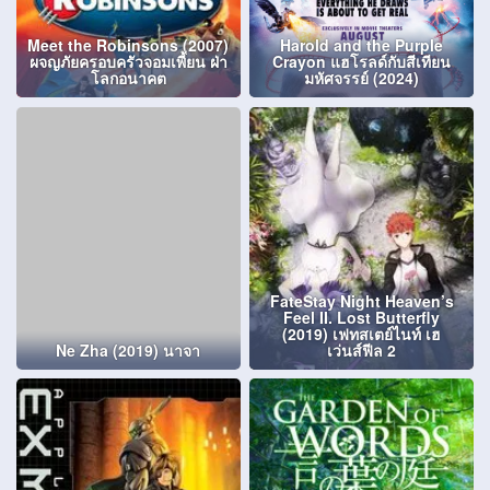
Meet the Robinsons (2007)
Harold and the Purple
ผจญภัยครอบครัวจอมเพี้ยน ฝ่า
Crayon แฮโรลด์กับสีเทียน
โลกอนาคต
มหัศจรรย์ (2024)
FateStay Night Heaven’s
Feel II. Lost Butterfly
(2019) เฟทสเตย์ไนท์ เฮ
Ne Zha (2019) นาจา
เว่นส์ฟีล 2