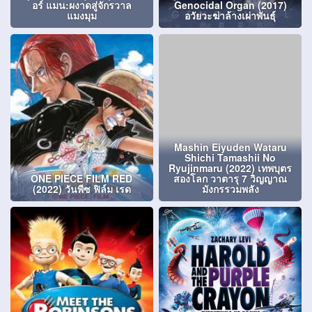
อร์ แมน:ผงาดสู่จักรวาล
Genocidal Organ (2017)
แมงมุม
อวัยวะฆ่าล้างเผ่าพันธุ์
Mashin Eiyuden Wataru
Shichi Tamashii No
Ryujinmaru (2022) เทพบุตร
ONE PIECE FILM RED
สองโลก วาตารุ 7 วิญญาณ
(2022) วันพีซ ฟิล์ม เรด
มังกรรวมพลัง