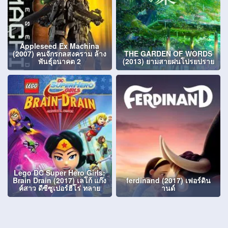
Appleseed Ex Machina
(2007) คนจักรกลสงคราม ล้าง
THE GARDEN OF WORDS
พันธุ์อนาคต 2
(2013) ยามสายฝนโปรยปราย
Lego DC Super Hero Girls:
Brain Drain (2017) เลโก้ แก๊ง
ferdinand (2017) เฟอร์ดิน
ค์สาว ดีซีซูเปอร์ฮีโร่ ทลาย
านด์