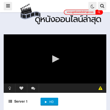
Server 1
HD