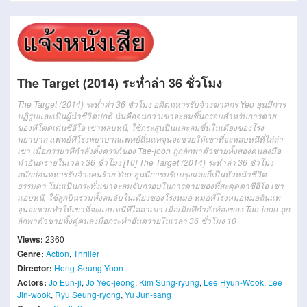
The Target (2014) ระห่ำล่า 36 ชั่วโมง
The Target (2014) ระห่ำล่า 36 ชั่วโมง อดีตทหารรับจ้างฆาตกร Yeo ฮุนมีการ
ปฏิรูปและเป็นผู้นำชีวิตปกติ นั่นคือจนกว่าเขาจะลมขึ้นกรอบสำหรับการตาย
ของที่โดดเด่นซีอีโอ เขาหลบหนี, ใช้กระสุนปืนและลมขึ้นในเตียงของโรง
พยาบาล แพทย์ที่โรงพยาบาลแพทย์ถิ่นแทจุนจะช่วยให้เขาที่จะหลบหนีที่ไล่ล่า
เขา เมื่อภรรยาที่กำลังตั้งครรภ์ของ Tae-joon ถูกลักพาตัวชายทั้งสองคนลงมือ
ทำอันตรายในเวลา 36 ชั่วโมง [10] The Target (2014) ระห่ำล่า 36 ชั่วโมง
สมัยก่อนทหารรับจ้างคนร้าย Yeo ฮุนมีการปรับปรุงและก็เป็นหัวหน้าชีวิต
ธรรมดา โน่นเป็นกระทั่งเขาจะลมจับกรอบในการตายของที่สะดุดตาซีอีโอ เขา
แอบหนี, ใช้ลูกปืนรวมทั้งลมจับในเตียงของโรงหมอ หมอที่โรงหมอหมอถิ่นแท
จุนจะช่วยทำให้เขาที่จะแอบหนีที่ไล่ล่าเขา เมื่อเมียที่กำลังท้องของ Tae-joon ถูก
ลักพาตัวชายทั้งคู่คนลงมือกระทำอันตรายในเวลา 36 ชั่วโมง 10
Views:
2360
Genre:
Action
,
Thriller
Director:
Hong-Seung Yoon
Actors:
Jo Eun-ji
,
Jo Yeo-jeong
,
Kim Sung-ryung
,
Lee Hyun-Wook
,
Lee
Jin-wook
,
Ryu Seung-ryong
,
Yu Jun-sang