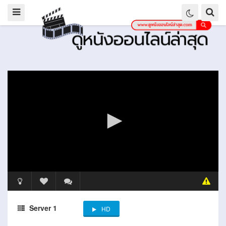
Server 1
HD