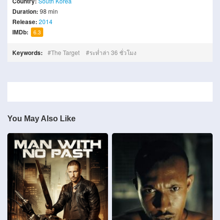
Country:
South Korea
Duration:
98 min
Release:
2014
IMDb:
6.3
Keywords:
The Target
ระห่ำล่า 36 ชั่วโมง
You May Also Like