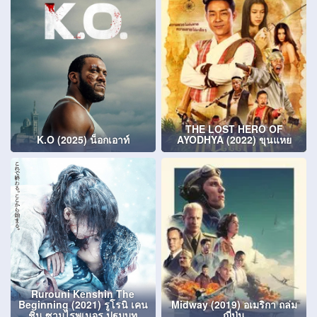
THE LOST HERO OF
K.O (2025) น็อกเอาท์
AYODHYA (2022) ขุนแหย
Rurouni Kenshin The
Beginning (2021) รูโรนิ เคน
Midway (2019) อเมริกา ถล่ม
ชิน ซามูไรพเนจร ปฐมบท
ญี่ปุ่น