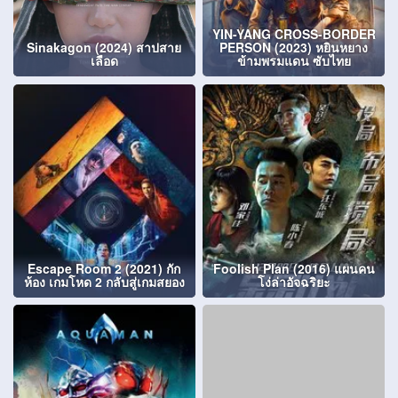
YIN-YANG CROSS-BORDER
Sinakagon (2024) สาปสาย
PERSON (2023) หยินหยาง
เลือด
ข้ามพรมแดน ซับไทย
Escape Room 2 (2021) กัก
Foolish Plan (2016) แผนคน
ห้อง เกมโหด 2 กลับสู่เกมสยอง
โง่ล่าอัจฉริยะ