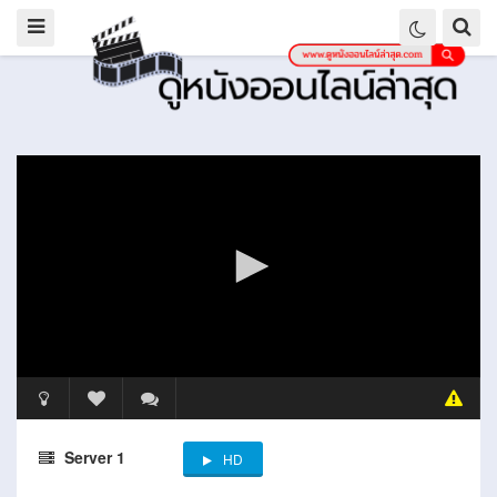
Server 1
HD