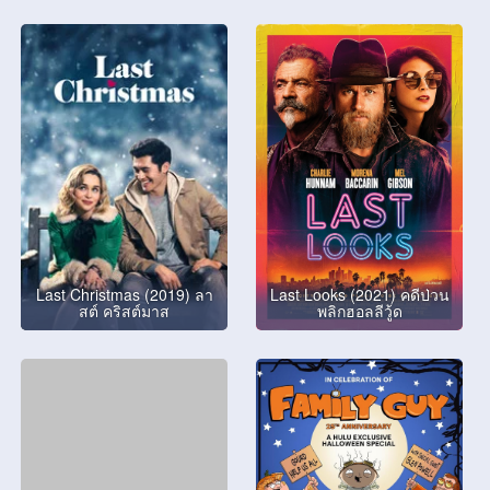
Last Christmas (2019) ลา
Last Looks (2021) คดีป่วน
สต์ คริสต์มาส
พลิกฮอลลีวู้ด