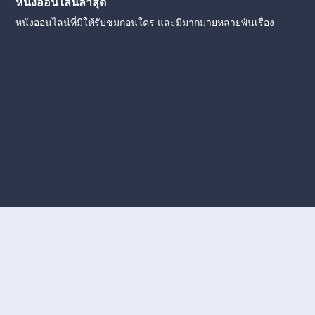
หนังออนไลน์ล่าสุด
หนังออนไลน์ที่มีให้รับชมก่อนใคร และมีมากมายหลายพันเรื่อง
งใหม่
หนังออนไลน์
ดูหนังออนไลน์
ดูหนังออนไลน์ ฟรี
ดู