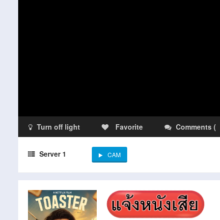
Turn off light
Favorite
Comments
(
Server 1
CAM