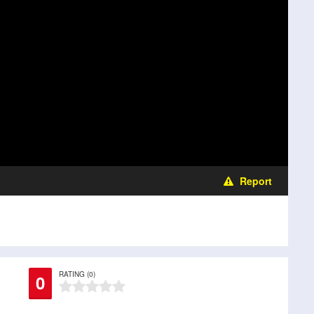
Report
RATING (0)
0