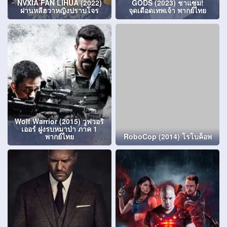
NVXIA FAN LIHUA (2022)
GODS (2023) ชาแซม!
ฝานหลีฮวาหญิงปราบโจร
จุดเดือดเทพเจ้า พากย์ไทย
Wolf Warrior (2015) วูฟวอริ
เออร์ ฝูงรบหมาป่า ภาค 1
พากย์ไทย
RoboCop (2014) โรโบค็อพ