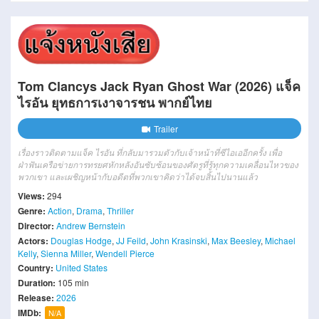
Tom Clancys Jack Ryan Ghost War (2026) แจ็ค
ไรอัน ยุทธการเงาจารชน พากย์ไทย
Trailer
เรื่องราวติดตามแจ็ค ไรอัน ที่กลับมารวมตัวกับเจ้าหน้าที่ซีไอเออีกครั้ง เพื่อ
ฝ่าฟันเครือข่ายการทรยศหักหลังอันซับซ้อนของศัตรูที่รู้ทุกความเคลื่อนไหวของ
พวกเขา และเผชิญหน้ากับอดีตที่พวกเขาคิดว่าได้จบสิ้นไปนานแล้ว
Views:
294
Genre:
Action
,
Drama
,
Thriller
Director:
Andrew Bernstein
Actors:
Douglas Hodge
,
JJ Feild
,
John Krasinski
,
Max Beesley
,
Michael
Kelly
,
Sienna Miller
,
Wendell Pierce
Country:
United States
Duration:
105 min
Release:
2026
IMDb:
N/A