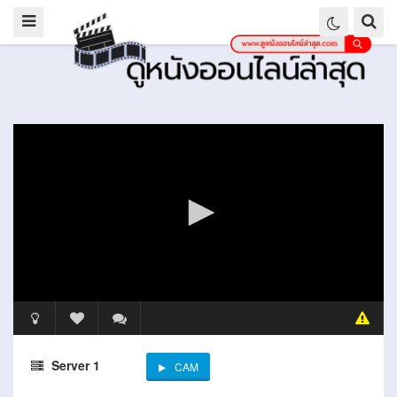
Server 1
CAM