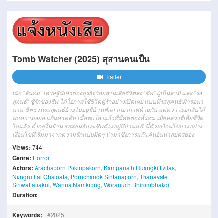
Tomb Watcher (2025) สุสานคนเป็น
Trailer
เมื่อ “ลั่นทม” เศรษฐีนีเจ้าของธุรกิจร้อยล้านเสียชีวิตลง “ชีพ” ผู้เป็นสามี และ “รส
สุคนธ์” ชู้รักของชีพ ได้โอกาสใช้ชีวิตคู่รักอย่างเปิดเผย แบบที่รสสุคนธ์เฝ้ารอมา
นาน ชีพชวนรสสุคนธ์ย้ายไปอยู่ที่บ้านพักตากอากาศด้วยกัน แต่ทว่า เธอกลับได้
พบความสยองเกินคาดคิด เมื่อพบโลงแก้วที่มีศพของลั่นทม เมียหลวงที่เสียชีวิต
ไปแล้ว ตั้งอยู่ในบ้าน รสสุคนธ์และชีพต้องอยู่ที่บ้านหลังนี้ด้วยเงื่อนไขบางอย่าง
เงื่อนไขที่เริ่มมาจากความรักแบบผิดๆ นำมาซึ่งการแก้แค้นอันน่าสยดสยอง
Views:
744
Genre:
Horror
Actors:
Arachaporn Pokinpakorn
,
Kampanath Ruangkittivilas
,
Nungruthai Chaioata
,
Pornchanok Sintanaporn
,
Thanavate
Siriwattanakul
,
Wanna Namkrong
,
Woranuch Bhirombhakdi
Duration:
Keywords:
2025