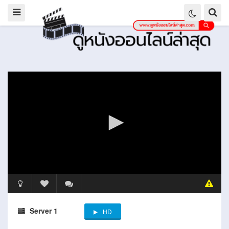
Server 1
HD