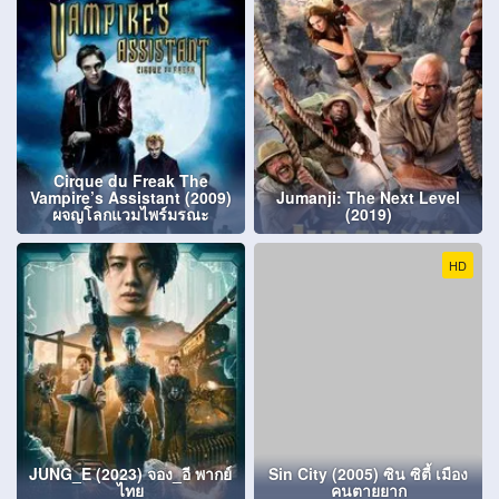
Cirque du Freak The
Vampire’s Assistant (2009)
Jumanji: The Next Level
ผจญโลกแวมไพร์มรณะ
(2019)
HD
JUNG_E (2023) จอง_อี พากย์
Sin City (2005) ซิน ซิตี้ เมือง
ไทย
คนตายยาก