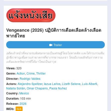
Vengeance (2026) ปฏิบัติการเดือดเลือดล้างเลือด
พากย์ไทย
Trailer
อดีตเจ้าหน้าที่หน่วยรบพิเศษกลายเป็นเศรษฐีโดยไม่คาดคิด และได้รวบรวมทีม
ผู้เชี่ยวชาญเพื่อตามล่าฆาตกรที่ฆ่าภรรยาของเขา โดยมีแรงผลักดันจากความ
แค้นและทรัพยากรที่ได้มาใหม่เป็นอาวุธ
Views:
320
Genre:
Action
,
Crime
,
Thriller
Director:
Rodrigo Valdes
Actors:
Alejandro Speitzer
,
Iazua Larios
,
Lizeth Selene
,
Luis Alberti
,
Natalia Solián
,
Omar Chaparro
,
Paola Nuñez
Country:
Mexico
Duration:
103 min
Release:
2026
IMDb:
N/A