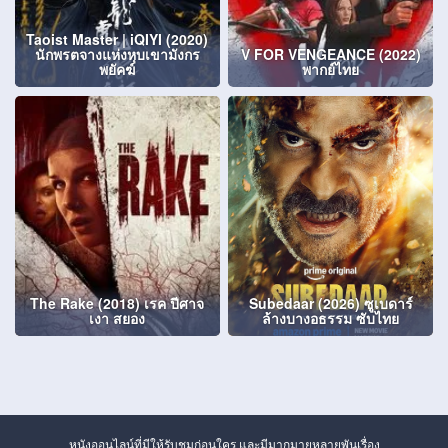
Taoist Master | iQIYI (2020)
นักพรตจางแห่งหุบเขามังกร
V FOR VENGEANCE (2022)
พยัคฆ์
พากย์ไทย
The Rake (2018) เรค ปีศาจ
Subedaar (2026) ซูเบดาร์
เงา สยอง
ล้างบางอธรรม ซับไทย
หนังออนไลน์ที่มีให้รับชมก่อนใคร และมีมากมายหลายพันเรื่อง