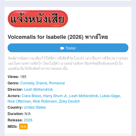
Voicemails for Isabelle (2026) พากย์ไทย
Trailer
จิลล์ฝากข้อความเสียงไว้ให้พี่สาวที่เสียชีวิตไปแล้ว เล่าเรื่องราวชีวิตวุ่นวายของ
เธอในซานฟรานซิสโก โดยไม่รู้ตัว นายหน้าอสังหาริมทรัพย์ลึกลับคนหนึ่งใน
ออสตินเริ่มได้รับฟังคำสารภาพเหล่านั้น
Views:
185
Genre:
Comedy
,
Drama
,
Romance
Director:
Leah McKendrick
Actors:
Ciara Bravo
,
Harry Shum Jr.
,
Leah McKendrick
,
Lukas Gage
,
Nick Offerman
,
Nick Robinson
,
Zoey Deutch
Country:
United States
Duration:
N/A
Release:
2026
IMDb:
N/A