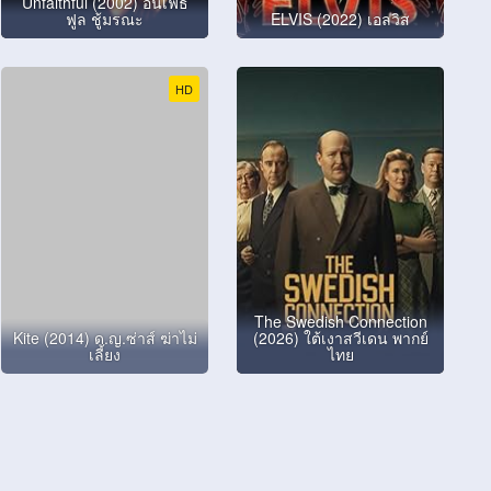
Unfaithful (2002) อันเฟธ
ฟูล ชู้มรณะ
ELVIS (2022) เอลวิส
HD
The Swedish Connection
Kite (2014) ด.ญ.ซ่าส์ ฆ่าไม่
(2026) ใต้เงาสวีเดน พากย์
เลี้ยง
ไทย