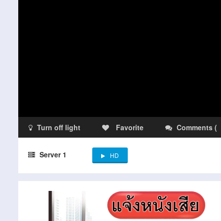
Turn off light
Favorite
Comments
(
Server 1
HD