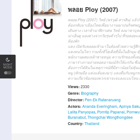
พลอย Ploy (2007)
พลอย Ploy (2007) วิทย์ (พรวุฒิ สารสิน) แล้ว
ต้องกลับมาเมืองไทยเพื่อมางานฌาปนกิจศพญาติผู
เดินทาง เวลาห้านาฬิกาเศษ วิทย์ ลงมาหาบุหยีท
น่าเอ็นดู มองต่างจากวัยรุ่นทั่วๆไป ที่รอคอยแม
ห้องพัก
แดง เปิดรับพลอยเข้ามาในห้องด้วยความรู้สึกท
แดงทนไม่ไหว รวมทั้งที่โฮเต็ลที่นั้นในอีกมุม 
พนักงานผสมเหล้าชายหนุ่ม ความรักของทั้งสอ
ภาษาร่างกายถ่ายทอดอารมณ์รักให้แก่กัน ซึ่งม
NIGHT
ต้องการได้ยินในเหตุการณ์ที่มีสาวน้อยไม่คุ
MODE
หมู (ทักษมือ แต่งแต้มดงษา) แดงดื่มกับหมูก
ความเกี่ยวข้องของพวกเขาจะจบลงแบบไหน และก
Views:
2330
Genre:
Biography
Director:
Pen-Ek Ratanaruang
Actors:
Ananda Everingham
,
Apinya Saku
Lalita Panyopas
,
Porntip Papanai
,
Pornwut
Buranabut
,
Thongchai Wongthongdee
Country:
Thailand