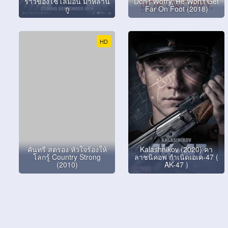
ราวของโซโลมอน มาห์ลาน
Don’t Worry, He Won’t Get
กู
Far On Foot (2018)
HD
คันทรี่ สตรอง หัวใจร้องให้
Kalashnikov (2020) คา
โลกรู้ Country Strong
ลาชนิคอฟ กำเนิดเอเค-47 (
(2010)
AK-47 )