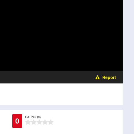
Report
RATING (0)
0