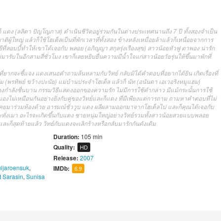
ก็ แดง (ลลิตา ปัญโญภาส) ดำเนินชีวิตอยู่ร่วมกันในต่างประเทศนานถึง 7 ปี ทั้งสองจำเป็น
้ใหญ่ แล้วก็ใช้โฮเต็ลเป็นที่พักเวลาที่ทั้งสอง ข้างหลังเหมื่อยล้าแล้วก็เหนื่อยจากการ
ี่ลอบบี้ทำให้เขาได้เจอกับ พลอย (อภิญญา สกุลรุ่งเรืองสุข) สาวน้อยหัวฟู ตาพอง น่ารัก
่มารับในอีกสามสี่ชั่วโมง เขาก็เลยหยิบยื่นความมีน้ำใจแก่สาวน้อยวัยรุ่นให้ขึ้นมาพักที่
ี่ยากจะชี้แจง แดงเสนอคำถามล้นหลามกับวิทย์ กลับมิได้คำตอบที่อยากได้ยิน เกิดเรื่องที่
ตุ้ม (พรทิพย์ ขว้างปะนัย) แม่บ้านประจำโฮเต็ล แล้วก็ นัท (อนันดา เอเวอริงหมูแฮม)
งกำลังชื่นบาน กรรมวิธีแสดงออกของความรัก ไม่มีการใช้คำกล่าว มีแม้กระนั้นการใช้
องไม่เหมือนกันอย่างยิ่งกับคู่ของวิทย์และก็แดง ที่มีเพียงแต่การถาม ถามหาคำตอบที่ไม่
้นเคยมาร่วมห้องด้วย อารมณ์ชั่ววูบ แดง ผลีผลามออกมาจากโฮเต็ลไป และก็คุณได้เจอกับ
ระทั่งเมา อะไรจะเกิดขึ้นกับแดง ชายหนุ่มใหญ่อย่างวิทย์รวมทั้งสาวน้อยสวยแบบพลอย
็สุดท้ายแล้ว วิทย์กับแดงจะเลิกร้างหรือกลับมารักกันดังเดิม
Duration:
105 min
Quality:
HD
Release:
2007
ljaroensuk
,
IMDb:
6.9
 Sarasin
,
Sunisa