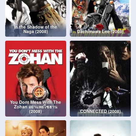
In the Shadow of the
Naga (2008)
Dachimawa Lee (2008)
You Dont Mess With The
Zohan อย่าแหย่โซฮาน
(2008)
CONNECTED (2008)