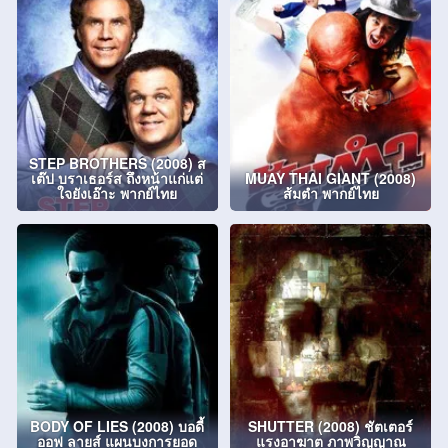
STEP BROTHERS (2008) ส
เต๊ป บราเธอร์ส ถึงหน้าแก่แต่
MUAY THAI GIANT (2008)
ใจยังเอ๊าะ พากย์ไทย
ส้มตำ พากย์ไทย
BODY OF LIES (2008) บอดี้
SHUTTER (2008) ชัตเตอร์
ออฟ ลายส์ แผนบงการยอด
แรงอาฆาต ภาพวิญญาณ