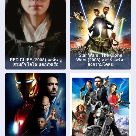
Star Wars: The Clone
RED CLIFF (2008) จอห์น วู
Wars (2008) สตาร์ วอร์ส:
สามก๊ก โจโฉ แตกทัพเรือ
สงครามโคลน