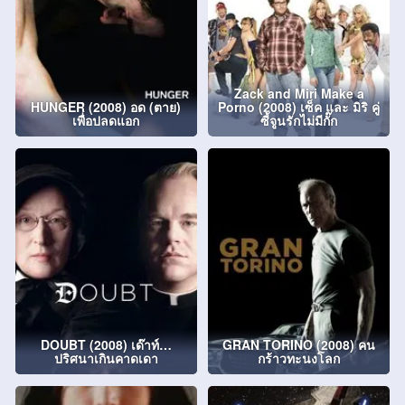
Zack and Miri Make a
HUNGER (2008) อด (ตาย)
Porno (2008) เซ็ค และ มิริ คู่
เพื่อปลดแอก
ซี้จูนรักไม่มีกั๊ก
DOUBT (2008) เด๊าท์…
GRAN TORINO (2008) คน
ปริศนาเกินคาดเดา
กร้าวทะนงโลก