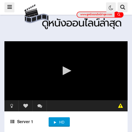
Server 1
HD