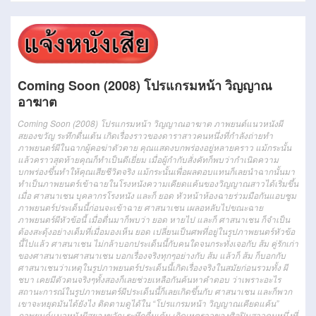
Coming Soon (2008) โปรแกรมหน้า วิญญาณ
อาฆาต
Coming Soon (2008) โปรแกรมหน้า วิญญาณอาฆาต
ภาพ
ยนต์
แนว
หนัง
ผี
สยองขวัญ
ระทึก
ตื่นเต้น
เกิดเรื่อง
ราว
ของ
ดารา
สาว
คน
หนึ่ง
ที่
กำลัง
ถ่ายทำ
ภาพยนตร์
ผี
ใน
ฉาก
ผู้คอฆ่าตัวตาย
คุณ
แสดง
บกพร่อง
อยู่
หลายคราว
แม้กระนั้น
แล้ว
คราวสุดท้าย
คุณ
ก็
ทำเป็น
ดีเยี่ยม
เมื่อ
ผู้กำกับ
สั่ง
คัท
ก็
พบว่า
กำเนิด
ความ
บกพร่อง
ขึ้น
ทำให้
คุณ
เสียชีวิต
จริง
แม้กระนั้น
เพื่อ
ผลตอบแทน
ก็เลย
นำ
ฉาก
นั้น
มา
ทำเป็น
ภาพยนตร์
เข้า
ฉาย
ใน
โรงหนัง
ความเคียดแค้น
ของ
วิญญาณ
สาว
ได้
เริ่ม
ขึ้น
เมื่อ
ศาสนาเชน
บุคลากร
โรงหนัง
และก็
ยอด
หัวหน้า
ห้อง
ฉาย
ร่วมมือ
กัน
แอบ
ซูม
ภาพยนตร์
ประเด็นนี้
ก่อนจะ
เข้า
ฉาย
ศาสนาเชน
เผลอ
หลับ
ไป
ขณะ
ฉาย
ภาพยนตร์
ผี
หัวข้อนี้
เมื่อ
ตื่น
มาก็
พบว่า
ยอด
หายไป
และก็
ศาสนาเชน
ก็
จำเป็น
ต้อง
สะดุ้ง
อย่าง
เต็มที่
เมื่อ
มองเห็น
ยอด
เปลี่ยนเป็น
ศพ
ที่อยู่
ในรูปภาพ
ยนตร์
หัวข้อ
นี้
ไป
แล้ว
ศาสนาเชน
ไม่กล้า
บอก
ประเด็นนี้
กับ
คนใด
จนกระทั่ง
เจอ
กับ
ส้ม
คู่รักเก่า
ของ
ศาสนาเชน
ศาสนาเชน
บอก
เรื่องจริง
ทุกๆอย่าง
กับ
ส้ม
แล้วก็
ส้ม
ก็
บอก
กับ
ศาสนาเชน
ว่า
เหตุ
ในรูปภาพ
ยนตร์
ประเด็นนี้
เกิดเรื่อง
จริง
ใน
สมัยก่อน
รวมทั้ง
ผี
ชบา
เคย
มีตัว
ตน
จริงๆ
ทั้งสอง
ก็เลย
ช่วยเหลือกัน
ค้นหา
คำตอบ
ว่า
เพราะอะไร
สถานะการณ์
ในรูปภาพ
ยนตร์
ผี
ประเด็นนี้
ก็เลย
เกิดขึ้น
กับ
ศาสนาเชน
และก็
พวก
เขา
จะ
หยุด
มัน
ได้
ยังไง
ติดตาม
ดู
ได้
ใน
“
โปรแกรม
หน้า
วิญญาณ
เคียดแค้น
”
ภาพ
ยนต์
แนว
หนัง
ผี
สยองขวัญ
ระทึก
ตื่นเต้น
เกิดเหตุ
ราว
ของ
ศิลปิน
สาว
คน
หนึ่ง
ที่