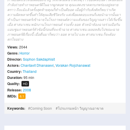
กำลัง
ถ่ายทำ
ภาพยนตร์
ผี
ใน
ฉาก
ผูกคอตาย
คุณ
แสดง
ขาดตกบกพร่อง
อยู่
หลาย
คราว
ถึงแม้
แล้ว
ครั้งสุดท้าย
คุณ
ก็
ทำเป็น
ดียอด
เมื่อ
ผู้กำกับ
สั่ง
คัท
ก็
พบว่า
เกิด
ความผิดพลาด
ขึ้น
ทำให้
คุณ
เสียชีวิต
จริง
แต่
เพื่อ
ผลตอบแทน
ก็เลย
นำ
ฉาก
นั้น
มา
ทำเป็น
ภาพยนตร์
เข้า
ฉาย
ใน
โรงภาพยนต์
ความแค้น
ของ
วิญญาณ
สาว
ได้
เริ่ม
ขึ้น
เมื่อ
ศาสนาเชน
พนักงาน
โรงภาพยนต์
รวมทั้ง
ยอด
หัวหน้า
ห้อง
ฉาย
ร่วมมือ
กัน
แอบ
ซูม
ภาพยนตร์
หัวข้อนี้
ก่อนที่จะ
เข้า
ฉาย
ศาสนาเชน
เผลอ
หลับ
ไป
ขณะ
ฉาย
ภาพยนตร์
ผี
เรื่องนี้
เมื่อ
ตื่น
มาก็
พบว่า
ยอด
หายไป
และ
ศาสนาเชน
ก็
จะต้อง
ตกใจ
อย่าง
Views:
2044
Genre:
Horror
Director:
Sophon Sakdaphisit
Actors:
Chantavit Dhanasevi
,
Vorakan Rojchanawat
Country:
Thailand
Duration:
95 min
Quality:
HD
Release:
2008
IMDb:
6.1
Keywords:
Coming Soon
โปรแกรมหน้า วิญญาณอาฆาต