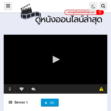
Server 1
HD