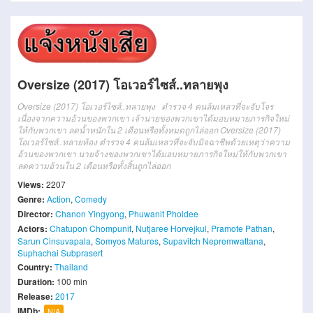
Oversize (2017) โอเวอร์ไซส์..ทลายพุง
Oversize (2017) โอเวอร์ไซส์..ทลายพุง ตำรวจ 4 คนล้มเหลวที่จะจับโจร
เนื่องจากความอ้วนของพวกเขา
เจ้านายของพวกเขาได้มอบหมายภารกิจใหม่
ให้กับพวกเขา
ลดน้ำหนักใน 2 เดือนหรือทั้งหมดถูกไล่ออก
Oversize (2017)
โอเวอร์ไซส์..ทลายท้อง ตำรวจ 4 คนล้มเหลวที่จะจับมิจฉาชีพด้วยเหตุว่าความ
อ้วนของพวกเขา
นายจ้างของพวกเขาได้มอบหมายภารกิจใหม่ให้กับพวกเขา
ลดความอ้วนใน 2 เดือนหรือทั้งสิ้นถูกไล่ออก
Views:
2207
Genre:
Action
,
Comedy
Director:
Chanon Yingyong
,
Phuwanit Pholdee
Actors:
Chatupon Chompunit
,
Nutjaree Horvejkul
,
Pramote Pathan
,
Sarun Cinsuvapala
,
Somyos Matures
,
Supavitch Nepremwattana
,
Suphachai Subprasert
Country:
Thailand
Duration:
100 min
Release:
2017
IMDb:
N/A