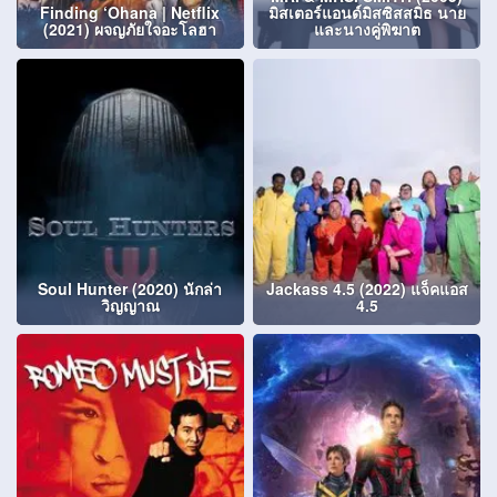
Finding ‘Ohana | Netflix
มิสเตอร์แอนด์มิสซิสสมิธ นาย
(2021) ผจญภัยใจอะโลฮา
และนางคู่พิฆาต
Soul Hunter (2020) นักล่า
Jackass 4.5 (2022) แจ็คแอส
วิญญาณ
4.5