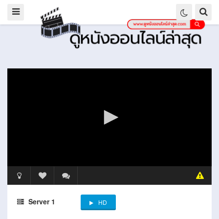
Server 1
HD