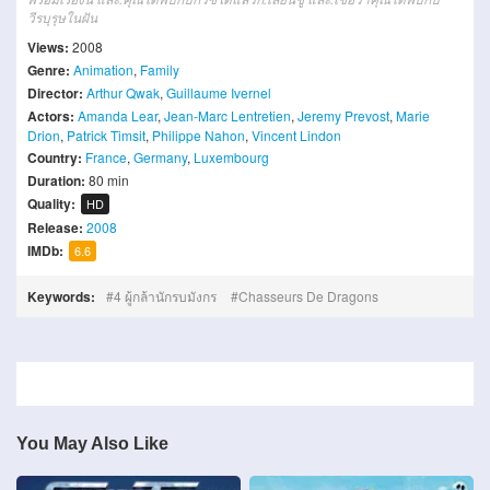
วีรบุรุษ
ใน
ฝัน
Views:
2008
Genre:
Animation
,
Family
Director:
Arthur Qwak
,
Guillaume Ivernel
Actors:
Amanda Lear
,
Jean-Marc Lentretien
,
Jeremy Prevost
,
Marie
Drion
,
Patrick Timsit
,
Philippe Nahon
,
Vincent Lindon
Country:
France
,
Germany
,
Luxembourg
Duration:
80 min
Quality:
HD
Release:
2008
IMDb:
6.6
Keywords:
4 ผู้กล้านักรบมังกร
Chasseurs De Dragons
You May Also Like