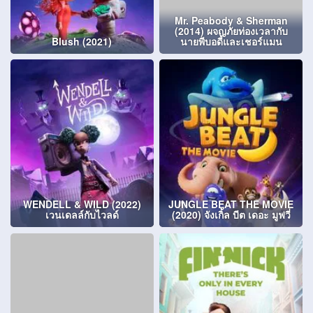
Mr. Peabody & Sherman
(2014) ผจญภัยท่องเวลากับ
Blush (2021)
นายพีบอดี้และเชอร์แมน
WENDELL & WILD (2022)
JUNGLE BEAT THE MOVIE
เวนเดลล์กับไวลด์
(2020) จังเกิ้ล บีต เดอะ มูฟวี่