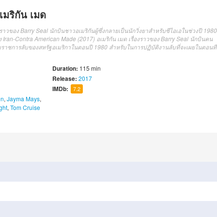
มริกัน เมด
วของ Barry Seal นักบินชาวอเมริกันผู้ซึ่งกลายเป็นนักวิ่งยาสำหรับซีไอเอในช่วงปี 1980
ง Iran-Contra American Made (2017) อเมริกัน เมด เรื่องราวของ Barry Seal นักบินคน
วยสืบราชการลับของสหรัฐอเมริกาในตอนปี 1980 สำหรับในการปฏิบัติงานลับที่จะเผยในตอนที่
Duration:
115 min
Release:
2017
IMDb:
7.2
on
,
Jayma Mays
,
ght
,
Tom Cruise