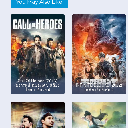
You May Also Like
Call Of Heroes (2016)
มังกรหนุ่มผยองเดช (เสียง
INFINITE BLOCKS (2022)
ไทย + ซับไทย)
บอดี้การ์ดพิเศษ 5