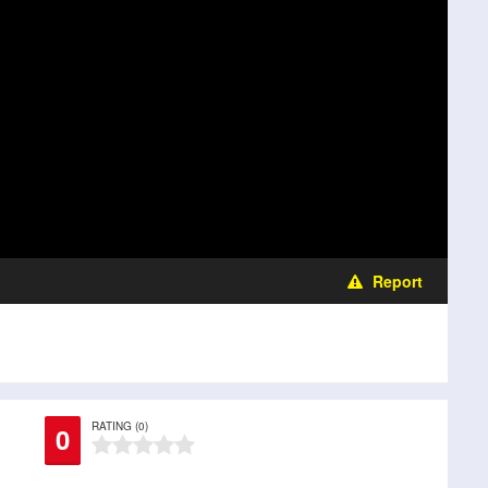
Report
RATING (0)
0