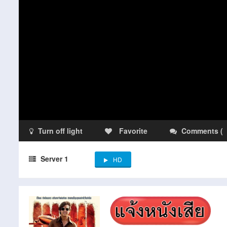
Turn off light
Favorite
Comments
(
Server 1
HD