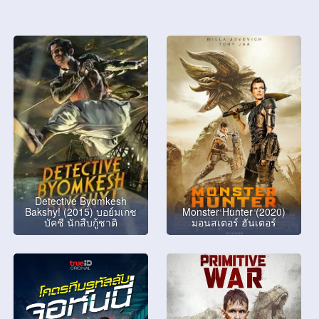
Detective Byomkesh
Bakshy! (2015) บอย์มเกช
Monster Hunter (2020)
บัคชี นักสืบกู้ชาติ
มอนสเตอร์ ฮันเตอร์