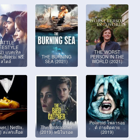
BATTLE
EESTYLE
2) แบตเทิล
THE WORST
มจังหวะ ฟรี
THE BURNING
PERSON IN THE
สไตล์
SEA (2021)
WORLD (2021)
Polaroid โพลารอย
er | Netflix
The Birdcatcher
ด์ ถ่ายติดตาย
) ละครเลือด
(2019) หนีในรอด
(2019)