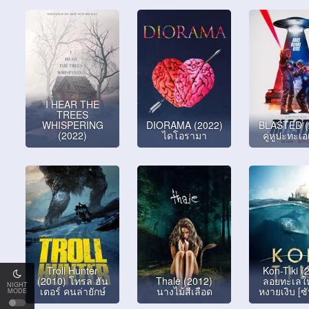
I HEAR THE
TREES
WHISPERING
DIORAMA (2022)
BLASTED (
(2022)
ไดโอรามา
คู่หูปะทะเอ
Troll Hunter
Kon-Tiki (
(2010) โทรล ฮัน
Thale (2012)
ลอยทะเลให
NIGHT
เตอร์ คนล่ายักษ์
นางไม้สีเลือด
หงายเงิบ [ซ
MODE