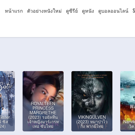
หน้าแรก
ตัวอย่างหนังใหม่
ดูซีรีย์
ดูหนัง
ดูบอลออนไลน์
S
ROYALTEEN
PRINCESS
MARGRETHE
ister
(2023) รอยัลทีน
VIKINGULVEN
์ ซิส
เจ้าหญิงมาร์เกรท
(2023) หมาป่าไว
Narvik
024)
เทอ ซับไทย
กิ้ง พากย์ไทย
วิค