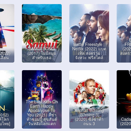
Battle Freestyle |
FR
SAMUI SONG
Netflix (2022) แบต
(202
2022)
(2017) ไม่มีสมุย
เทิล สงคราม
สงครา
เลี่ยน
สำหรับเธอ
จังหวะ ฟรีสไตล์
The Last Kids On
Earth Happy
Apocalypse To
Asphalt Burning
2012)
You (2021) สี่ซ่า
(B?rning 3)
้โลก
ท้าซอมบี้ สุขสันต์
(2020) ซิ่งซ่าท้า
Cadav
ับไทย]
วันหลังโลกแตก
ถนน 3
(2020