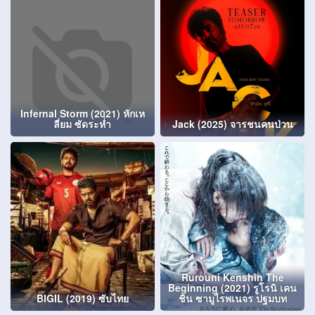
Infernal Storm (2021) หักเห
ลี่ยม ซัดระห่่ำ
Jack (2025) จารชนคนป่วน
Rurouni Kenshin The
Beginning (2021) รูโรนิ เคน
BIGIL (2019) ซับไทย
ชิน ซามูไรพเนจร ปฐมบท