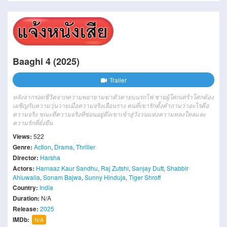
Baaghi 4 (2025)
Trailer
หลังจากรอดชีวิตจากความพยายามฆ่าตัวตายบนรถไฟ ชายผู้โศกเศร้าโศกต้อง
เผชิญกับความวุ่นวายเมื่อความจริงเลือนราง คนที่เขารักตั้งคำถามว่าอะไรคือ
ความจริง ขณะที่ความจริงที่ซ่อนอยู่ดึงเขาเข้าสู่วังวนแห่งความหลงใหลและ
ความรักที่ยั่งยืน
Views:
522
Genre:
Action
,
Drama
,
Thriller
Director:
Harsha
Actors:
Harnaaz Kaur Sandhu
,
Raj Zutshi
,
Sanjay Dutt
,
Shabbir
Ahluwalia
,
Sonam Bajwa
,
Sunny Hinduja
,
Tiger Shroff
Country:
India
Duration:
N/A
Release:
2025
IMDb:
N/A