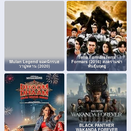
Terra FormarsTerra
Mulan Legend ยอดนักรบฮ
Formars (2016) สงครามฆ่า
วามู่หลาน (2020)
พันธุ์มฤตยู
BLACK PANTHER
WAKANDA FOREVER