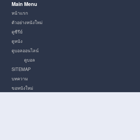
Main Menu
หน้าแรก
ตัวอย่างหนังใหม่
ดูซีรีย์
ดูหนัง
ดูบอลออนไลน์
ดูบอล
SITEMAP
บทความ
ขอหนังใหม่
หนัง
หนั