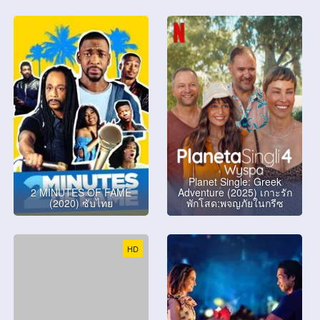
Planet Single: Greek
2 MINUTES OF FAME
Adventure (2025) เกาะรัก
(2020) ซับไทย
พักโสด:พจญภัยในกรีซ
HD