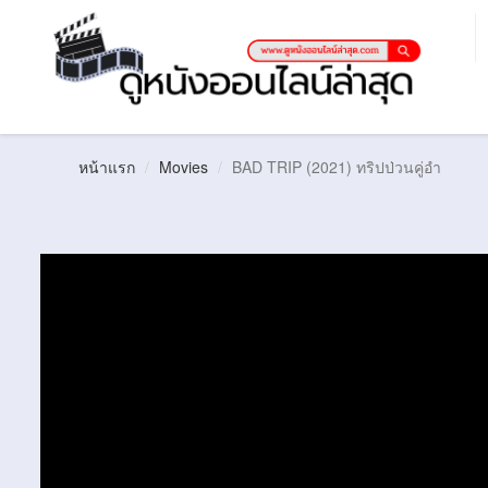
หน้าแรก
Movies
BAD TRIP (2021) ทริปป่วนคู่อำ