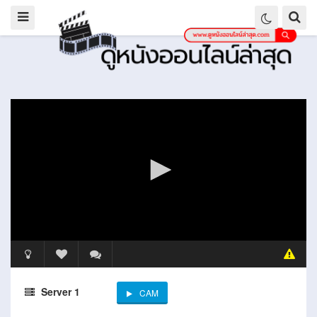
Server 1
CAM