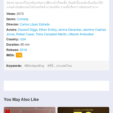
มิตรภาพและก็ไม่เหมือนกันทางสีผิวแล้วก็ชนชั้น โดยมีเบื้องหลังเป็นเมืองโอ๊ก
แลนด์ มันอัดแน่นไปด้วยสไตล์ อารมณ์ขัน รวมทั้งเรื่องราวอันทรงอำนาจ
Views:
2073
Genre:
Comedy
Director:
Carlos López Estrada
Actors:
Daveed Diggs
,
Ethan Embry
,
Janina Gavankar
,
Jasmine Cephas
Jones
,
Rafael Casal
,
Tisha Campbell-Martin
,
Utkarsh Ambudkar
Country:
USA
Duration:
95 min
Release:
2018
IMDb:
7.8
Keywords:
Blindspotting
ที่นี่…ประเทศไหน
You May Also Like