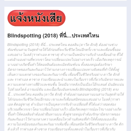
Blindspotting (2018) ที่นี่…ประเทศไหน
Blindspotting (2018) ที่นี่…ประเทศไหน คอลลิน (ดาวีด ดิกส์) ต้องผ่านช่วง
ทัณฑ์บนสามวันสุดท้ายให้ได้ก่อนที่จะเริ่มชีวิตใหม่อีกครั้ง เขาและเพื่อนซี้จอม
แสบอย่าง ไมลส์ (ราฟาเอล คาซาล) ทำงานเป็นพนักงานรับจ้างเคลื่อนย้าย ที่ได้
แต่เฝ้ามองย่านที่พวกเขาโตมาเปลี่ยนแปลงไปอย่างรวดเร็ว เมื่อเกิดเหตุการณ์
บางอย่างเกิดขึ้นทำให้คอลลินต้องละเมิดทัณฑ์บน ทั้งสองหนุ่มต้องรักษา
มิตรภาพของกันละกันเอาไว้ท่ามกลางการเปลี่ยนแปลงทางสังคมที่ทำให้ทั้งคู่
เห็นความแตกต่างของกันและกันมากขึ้น เพื่อนซี้ในชีวิตจริงอย่าง ดาวีด ดิกส์
และ ราฟาเอล คาซาล ร่วมเขียนและนำแสดงในเรื่องราวที่เกี่ยวกับมิตรภาพและ
ความแตกต่างทางสีผิวและชนชั้น โดยมีฉากหลังเป็นเมืองโอ๊กแลนด์ มันอัดแน่น
ไปด้วยสไตล์ อารมณ์ขัน และเนื้อเรื่องอันทรงพลัง Blindspotting (2018) ตรง
นี้…ประเทศไหน คอลลิน (ดาวีด ดิกส์) จำต้องผ่านตอนทานบนสามวันสุดท้ายให้
ได้ก่อนจะเริ่มชีวิตใหม่อีกรอบ เขาและก็เพื่อนสนิทจอมแสบอย่าง ไมลส์ (ราฟา
เอล ติดอยู่ซาล) ดำเนินการเป็นบุคลากรรับจ้างเปลี่ยนที่ ที่ได้แต่ว่าสอดส่อง
บริเวณที่พวกเขาโตมาเปลี่ยนไปอย่างเร็ว เมื่อเกิดเหตุการณ์อะไรบางอย่างเกิด
ขึ้นทำให้คอลลินจำต้องฝ่าฝืนทานบน ทั้งคู่ชายหนุ่มจำต้องรักษามิตรภาพของ
กันละกันเอาไว้ท่ามกลางความเคลื่อนไหวด้านสังคมที่ทำให้ทั้งสองมองเห็น
ความไม่เหมือนของกันและกันมากเพิ่มขึ้น เพื่อนสนิทในชีวิตจริงอย่าง ดาวีด ดิก
ส์ แล้วก็ ราฟาเอล ค้างซาล ร่วมเขียนรวมทั้งแสดงนำในเรื่องราวที่เกี่ยวกับ