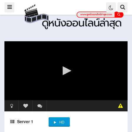
Server 1
HD