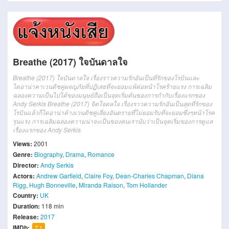
Breathe (2017) ใจบันดาลใจ
Breathe (2017) ใจบันดาลใจ เรื่องราวความรักอันเป็นที่รักของโรบินและ
ไดอาน่าคาเวนดิชคู่ผจญภัยที่ปฏิเสธที่จะยอมแพ้ต่อหน้าโรคร้ายแรง การเฉลิม
ฉลองความเป็นไปได้ของมนุษย์ถือเป็นจุดเริ่มต้นของการกำกับเรื่องแรกของ
Andy Serkis Breathe (2017) จิตใจดลใจ เรื่องราวความรักอันเป็นสุดที่รักของ
โรบินแล้วก็ไดอาน่าค้างเวนดิชคู่เสี่ยงอันตรายที่ไม่ยอมรับที่จะยอมซึ่งๆหน้าโรค
รุนแรง การเฉลิมฉลองความน่าจะเป็นของคนเรานับว่าเป็นจุดเริ่มของการดูแล
เรื่องแรกของ Andy Serkis
Views:
2001
Genre:
Biography
,
Drama
,
Romance
Director:
Andy Serkis
Actors:
Andrew Garfield
,
Claire Foy
,
Dean-Charles Chapman
,
Diana
Rigg
,
Hugh Bonneville
,
Miranda Raison
,
Tom Hollander
Country:
UK
Duration:
118 min
Release:
2017
IMDb:
7.1