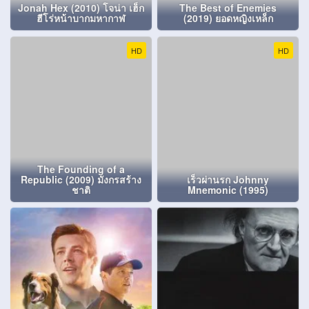
Jonah Hex (2010) โจน่า เฮ็ก
The Best of Enemies
ฮีโร่หน้าบากมหากาฬ
(2019) ยอดหญิงเหล็ก
HD
HD
The Founding of a
Republic (2009) มังกรสร้าง
เร็วผ่านรก Johnny
ชาติ
Mnemonic (1995)