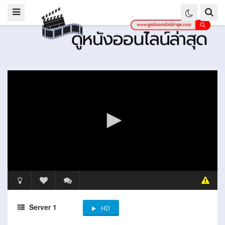
Server 1
HD