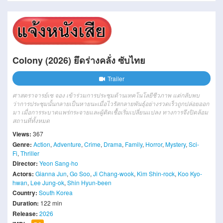
Colony (2026) ยึดร่างคลั่ง ซับไทย
Trailer
ศาสตราจารย์เซ จอง เข้าร่วมการประชุมด้านเทคโนโลยีชีวภาพ แต่กลับพบ
ว่าการประชุมนั้นกลายเป็นหายนะเมื่อไวรัสกลายพันธุ์อย่างรวดเร็วถูกปล่อยออก
มา เมื่อการระบาดแพร่กระจายและผู้ติดเชื้อเริ่มเปลี่ยนแปลง ทางการจึงปิดล้อม
สถานที่ทั้งหมด
Views:
367
Genre:
Action
,
Adventure
,
Crime
,
Drama
,
Family
,
Horror
,
Mystery
,
Sci-
Fi
,
Thriller
Director:
Yeon Sang-ho
Actors:
Gianna Jun
,
Go Soo
,
Ji Chang-wook
,
Kim Shin-rock
,
Koo Kyo-
hwan
,
Lee Jung-ok
,
Shin Hyun-been
Country:
South Korea
Duration:
122 min
Release:
2026