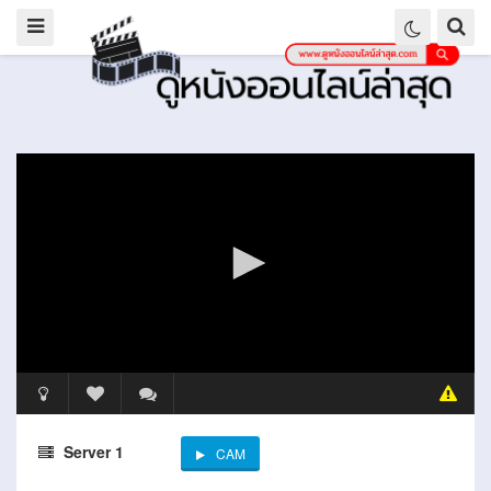
Server 1
CAM