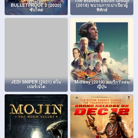
The Bravest Escort Group
BULLETPROOF 2 (2020)
(2018) ขบวนการเปาเปียวผู้
ซับไทย
พิทักษ์
JEDI SNIPER (2021) สไน
Midway (2019) อเมริกา ถล่ม
เปอร์เจได
ญี่ปุ่น