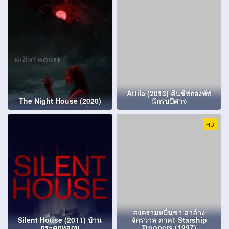
Attila (2013) คืนชีพกองทัพ
The Night House (2020)
นักรบปีศาจ
HD
สงครามหมื่นขา ล่าล้าง
Silent House (2011) บ้าน
จักรวาล ภาค1 Starship
กระตุกหลอน
Troopers (1997)