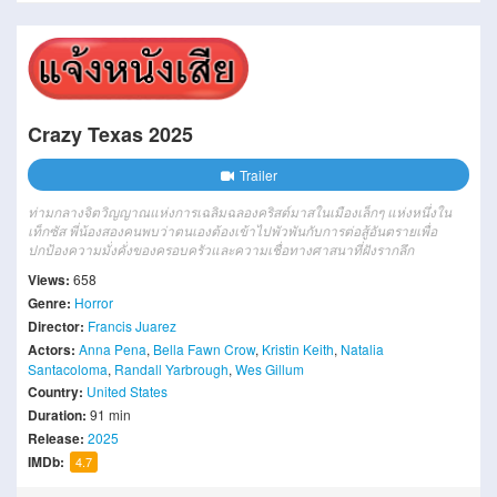
Crazy Texas 2025
Trailer
ท่ามกลางจิตวิญญาณแห่งการเฉลิมฉลองคริสต์มาสในเมืองเล็กๆ แห่งหนึ่งใน
เท็กซัส พี่น้องสองคนพบว่าตนเองต้องเข้าไปพัวพันกับการต่อสู้อันตรายเพื่อ
ปกป้องความมั่งคั่งของครอบครัวและความเชื่อทางศาสนาที่ฝังรากลึก
Views:
658
Genre:
Horror
Director:
Francis Juarez
Actors:
Anna Pena
,
Bella Fawn Crow
,
Kristin Keith
,
Natalia
Santacoloma
,
Randall Yarbrough
,
Wes Gillum
Country:
United States
Duration:
91 min
Release:
2025
IMDb:
4.7