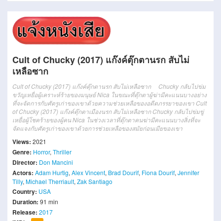
Cult of Chucky (2017) แก๊งค์ตุ๊กตานรก สับไม่
เหลือซาก
Cult of Chucky (2017) แก๊งค์ตุ๊กตานรก สับไม่เหลือซาก Chucky กลับไปข่ม
ขวัญเหยื่อผู้เคราะห์ร้ายของมนุษย์ Nica
ในขณะที่ตุ๊กตาผู้ฆ่ามีคะแนนบางอย่าง
ที่จะจัดการกับศัตรูเก่าของเขาด้วยความช่วยเหลือของอดีตภรรยาของเขา
Cult
of Chucky (2017) แก๊งค์ตุ๊กตาเมืองนรก สับไม่เหลือซาก Chucky กลับไปข่มขู่
เหยื่อผู้โชคร้ายของผู้คน Nica
ในช่วงเวลาที่ตุ๊กตาคนฆ่ามีคะแนนบางสิ่งที่จะ
จัดแจงกับศัตรูเก่าของเขาด้วยการช่วยเหลือของสมัยก่อนเมียของเขา
Views:
2021
Genre:
Horror
,
Thriller
Director:
Don Mancini
Actors:
Adam Hurtig
,
Alex Vincent
,
Brad Dourif
,
Fiona Dourif
,
Jennifer
Tilly
,
Michael Therriault
,
Zak Santiago
Country:
USA
Duration:
91 min
Release:
2017