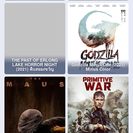
THE PAST OF ERLONG
LAKE HORROR NIGHT
Godzilla Minus One (2023)
(2021) คืนสยองขวัญ
Minus Color