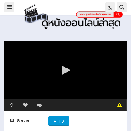
Server 1
HD