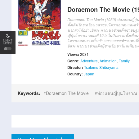
Doraemon The Movie (198
Doraemon The Movie (1989) ท่องแดนญี่ปุ่น
ดั้งเดิมโดยเครื่องเวลาของโดราเอมอนและสร้าง
น่ากลัวได้อย่างอิสระ พวกเขาช่วยเด็กชายป
ญี่ปุ่น
โบราณ
ขณะที่
10 b
โน
บิตะ
รวมทั้ง
เพื่อน
โดราเอมอน
รวมทั้ง
สร้าง
สรวงสวรรค์
ของตน
ขึ้
NIGHT
MODE
อิสระ
พวกเขา
ช่วย
เด็กผู้ชาย
วัยเยาว์
และก็
ประจ
Views:
2031
Genre:
Adventure
,
Animation
,
Family
Director:
Tsutomu Shibayama
Country:
Japan
Keywords:
Doraemon The Movie
ท่องแดนญี่ปุ่นโบราณ 