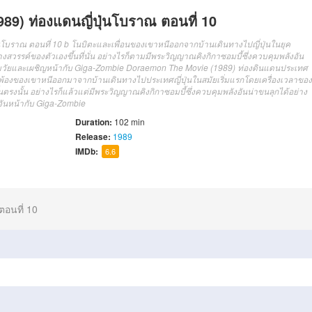
9) ท่องแดนญี่ปุ่นโบราณ ตอนที่ 10
โบราณ ตอนที่ 10 b โนบิตะและเพื่อนของเขาหนีออกจากบ้านเดินทางไปญี่ปุ่นในยุค
สวรรค์ของตัวเองขึ้นที่นั่น อย่างไรก็ตามมีพระวิญญาณคิงกิกาซอมบี้ซึ่งควบคุมพลังอัน
ฐมวัยและเผชิญหน้ากับ Giga-Zombie
Doraemon The Movie (1989)
ท่อง
ดินแดน
ประเทศ
พ้อง
ของ
เขา
หนี
ออกมาจาก
บ้าน
เดินทางไป
ประเทศญี่ปุ่น
ใน
สมัย
เริ่มแรก
โดย
เครื่อง
เวลา
ของ
น
ตรงนั้น
อย่างไรก็แล้วแต่
มี
พระ
วิญญาณ
คิ
งกิ
กา
ซอ
ม
บี้
ซึ่ง
ควบคุม
พลัง
อัน
น่าขนลุก
ได้
อย่าง
ันหน้า
กับ
Giga-Zombie
Duration:
102 min
Release:
1989
IMDb:
6.6
ตอนที่ 10