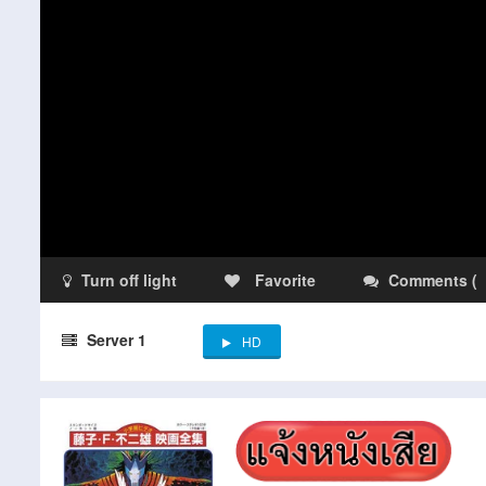
Turn off light
Favorite
Comments
(
Server 1
HD