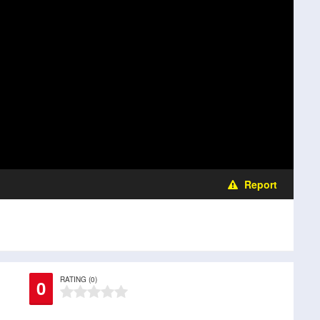
Report
RATING (0)
0