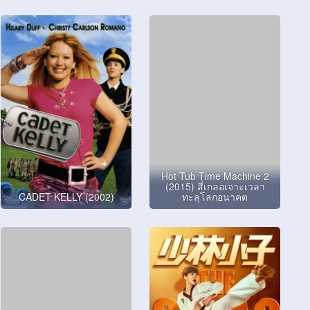
Hot Tub Time Machine 2
(2015) สี่เกลอเจาะเวลา
CADET KELLY (2002)
ทะลุโลกอนาคต