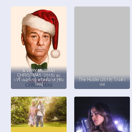
A VERY MURRAY
CHRISTMAS (2015) อะ
เวรี่ เมอร์เรย์ คริสต์มาส [ซับ
The Hustle (2019) โกงตัว
ไทย]
แม่