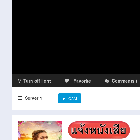
Turn off light
Favorite
Comments
(
Server 1
CAM