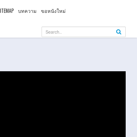
ITEMAP
บทความ
ขอหนังใหม่