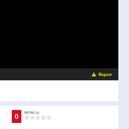
Report
RATING (0)
0