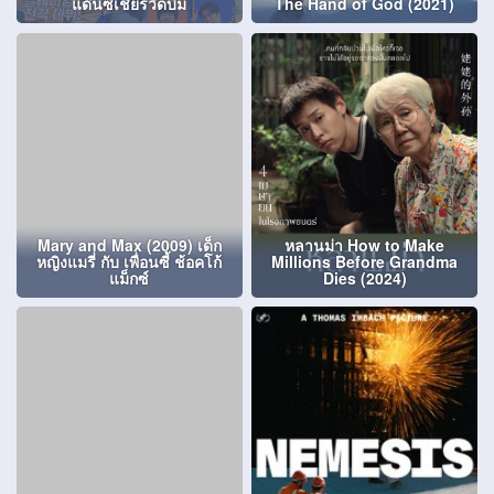
แด๊นซ์เชียร์วี๊ดบึ้ม
The Hand of God (2021)
Mary and Max (2009) เด็ก
หลานม่า How to Make
หญิงแมรี่ กับ เพื่อนซี้ ช้อคโก้
Millions Before Grandma
แม็กซ์
Dies (2024)