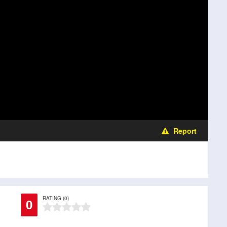
Report
RATING (0)
0