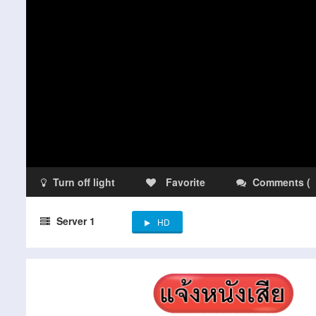
Turn off light
Favorite
Comments
(
Server 1
HD