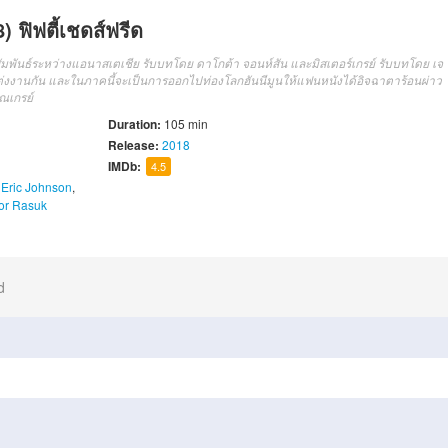
 ฟิฟตี้เชดส์ฟรีด
พันธ์ระหว่างแอนาสเตเชีย รับบทโดย ดาโกต้า จอนห์สัน และมิสเตอร์เกรย์ รับบทโดย เจ
ลงแต่งงานกัน และในภาคนี้จะเป็นการออกไปท่องโลกฮันนีมูนให้แฟนหนังได้อิจฉาตาร้อนผ่าว
ณเกรย์
Duration:
105 min
Release:
2018
IMDb:
4.5
,
Eric Johnson
,
tor Rasuk
d