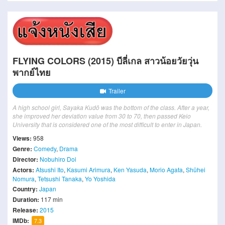
FLYING COLORS (2015) บีลี่เกล สาวน้อยวัยวุ่น
พากย์ไทย
Trailer
A high school girl, Sayaka Kudō was the bottom of the class. After a year,
she improved her deviation value from 30 to 70, then passed Keio
University that is considered one of the most difficult to enter in Japan.
Views:
958
Genre:
Comedy
,
Drama
Director:
Nobuhiro Doi
Actors:
Atsushi Ito
,
Kasumi Arimura
,
Ken Yasuda
,
Morio Agata
,
Shūhei
Nomura
,
Tetsushi Tanaka
,
Yo Yoshida
Country:
Japan
Duration:
117 min
Release:
2015
IMDb:
7.3