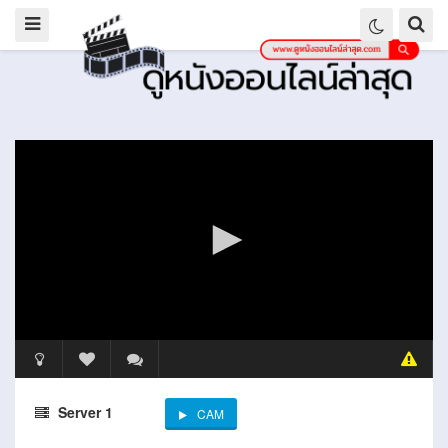
Server 1
CAM