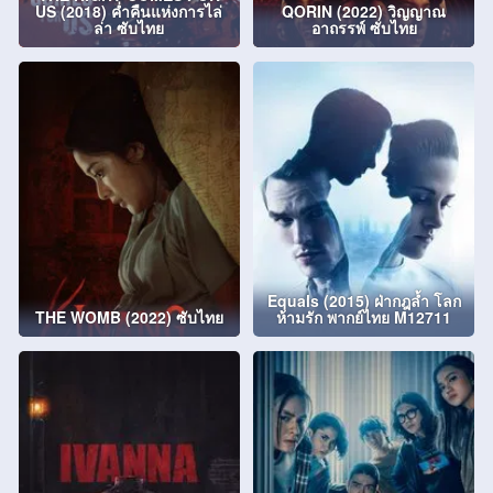
US (2018) ค่ำคืนแห่งการไล่
QORIN (2022) วิญญาณ
ล่า ซับไทย
อาถรรพ์ ซับไทย
Equals (2015) ฝ่ากฎล้ำ โลก
THE WOMB (2022) ซับไทย
ห้ามรัก พากย์ไทย M12711