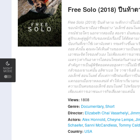
Free Solo (2018) ปีนท้าต
Free Solo (2018) ปีนท้าตาย ระทึกกว่านี้ไม่ม
ของนักปีนเขามืออาชีพอย่าง “อเล็กซ์ ฮอนโนลด์
กรณ์ช่วยใดๆ นอกจากสองมือ สองขา มันสมอง แล
คู่รักและคู่หูผู้กำกับของหนังเรื่องนี้ ได้ติดต
ป้องกันที่เขาใช้เวลานับทศว รรษสร้างขึ้นมา
ถอย ดังนั้น คุณจะได้เห็นด้านของความเป็นมน
เอาชนะจิตใจของตัวเอง ไม่เพียงแค่การเอาชนะภา
เมตร (เท่ากันอาคารไอคอนไทยต่อกันสามอาคาร!
สำคัญการเป็นผู้พิชิตยอดดอยสูงคราวนี้ไม่มีเ
NIGHT
กลัวของเขาแค่นั้น อลิซาเบธ ไช วาซาร์เฮลี แล้ว
MODE
งอเล็กซ์ ฮอนโนลด์ ตั้งแต่การฝึกฝนเพื่อการปี
แตกออกเมื่อเขาหลงเสน่ห์ ทำให้เขาเริ่มวอกแ
ความเป็นคนของอเล็กซ์ ฮอนโนลด์ ไปพร้อมๆก
เพียงแค่การเอาชนะภารกิจเสี่ยงตายแค่นั้น
Views:
1808
Genre:
Documentary
,
Short
Director:
Elizabeth Chai Vasarhelyi
,
Jimm
Actors:
Alex Honnold
,
Cheyne Lempe
,
Ji
Schaefer
,
Sanni McCandless
,
Tommy Cald
Country:
USA