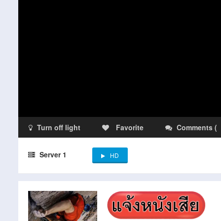
Turn off light
Favorite
Comments
(
Server 1
HD