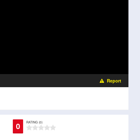
Report
RATING (0)
0