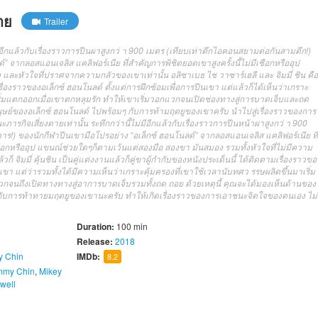
าย
Trailer
ีอีกแล้วกับเรื่องราวการปีนผาสูงกว่ า 900 เมตร (เทียบเท่าตึกไอคอนสยามต่อกันสามตึก!)
” จากลอสแอนเจลิส แคลิฟอร์เนีย ที่สำคัญการพิชิตยอดเขาสูงครั้งนี้ไม่มีเชือกหรืออุป
ะหัวใจที่ปราศจากความกลัวของเขาเท่านั้น อลิซาเบธ ไช วาซาร์เฮลี และ จิมมี่ ชิน คือ
ามเรื่องราวของอเล็กซ์ ฮอนโนลด์ ตั้งแต่การฝึกซ้อมเพื่อการปีนเขา แต่แล้วก็ได้เห็นว่าเกราะ
เริ่มแตกออกเมื่อเขาตกหลุมรัก ทำให้เขาเริ่มวอกแวกจนเปิดช่องทางสู่การบาดเจ็บและถด
ุษย์ของอเล็กซ์ ฮอนโนลด์ ไปพร้อมๆ กับการท้ามฤตยูของเขาครับ นำไปสู่เรื่องราวของการ
รกิจเสี่ยงตายเท่านั้น ระทึกกว่านี้ไม่มีอีกแล้วกับเรื่องราวการปีนหน้าผาสูงกว่ า 900
) ของนักกีฬาปีนเขามือโปรอย่าง “อเล็กซ์ ฮอนโนลด์” จากลอสแอนเจลิส แคลิฟอร์เนีย ที่
ชือกหรืออุป แขนณ์ช่วยใดๆก็ตามเว้นแต่สองมือ สองขา มันสมอง รวมทั้งหัวใจที่ไม่มีความ
ก็ จิมมี่ คุ้นชิน เป็นคู่แต่งงานแล้วก็คู่ขาผู้กำกับของหนังประเด็นนี้ ได้ติดตามเรื่องราวขอ
นเขา แต่ว่ารวมทั้งได้มีความเห็นว่าเกราะคุ้มครองที่เขาใช้เวลานับทศว รรษผลิตขึ้นมาเริ่ม
วกจนถึงเปิดทางทางสู่อาการบาดเจ็บรวมทั้งถด ถอย ด้วยเหตุนี้ คุณจะได้มองเห็นด้านของ
ับการท้าทายมฤตยูของเขานะครับ ทำให้เกิดเรื่องราวของการเอาชนะจิตใจของตนเอง ไม่
Duration:
100 min
Release:
2018
y Chin
IMDb:
8.2
mmy Chin
,
Mikey
well