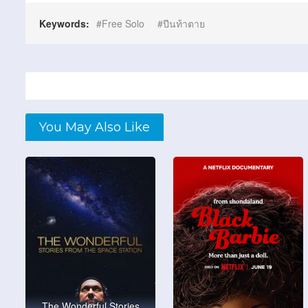
Keywords:
Free Solo
ปีนท้าตาย
You May Also Like
The Wonderful Stories