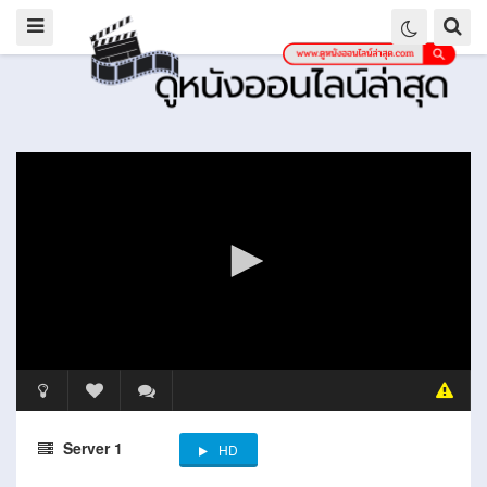
Server 1
HD