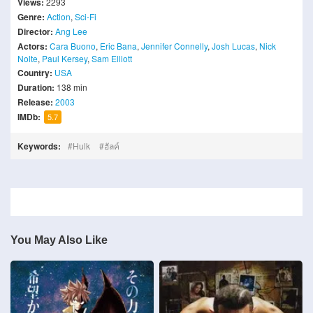
Views:
2293
Genre:
Action
,
Sci-Fi
Director:
Ang Lee
Actors:
Cara Buono
,
Eric Bana
,
Jennifer Connelly
,
Josh Lucas
,
Nick
Nolte
,
Paul Kersey
,
Sam Elliott
Country:
USA
Duration:
138 min
Release:
2003
IMDb:
5.7
Keywords:
Hulk
ฮัลค์
You May Also Like