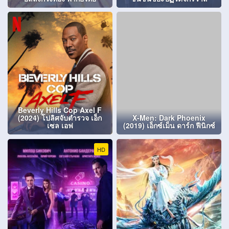
Beverly Hills Cop Axel F
(2024) โปลิศจับตำรวจ เอ็ก
X-Men: Dark Phoenix
เซล เอฟ
(2019) เอ็กซ์เม็น ดาร์ก ฟีนิกซ์
HD