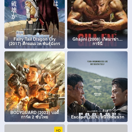
Fairy Tail Dragon Cry
Ghajini (2008) เกิดมาฆ่า…
(2017) ศึกจอมเวท พันธุ์มังกร
กาจินี
BODYGUARD (2023) บอดี้
การ์ด 2 ซับไทย
Escape (2024) หนีให้พ้นนรก
HD