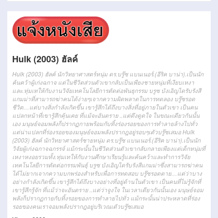
Hulk (2003) ฮัลค์
Hulk (2003) ฮัลค์ นักวิทยาศาสตร์หนุ่ม ดร.บรู๊ซ แบนเนอร์.(อีริค บาน่า).เป็นนัก
ค้นคว้าผู้เก่งฉกาจ แต่ในชีวิตส่วนตัวเขากลับเป็นเพียงชายหนุ่มที่เงียบเหงา
และ.ทุ่มเทให้กับงานวิจัยเทคโนโลยีการตัดต่อพันธุกรรม บรูซ บังเอิญไดรับรังสี
แกมม่าที่สามารถฆ่าคนได้ง่ายๆเจากความผิดพลาดในการทดลอง บรู๊ซรอด
ชีวิต…แต่บางสิ่งกำลังเกิดขึ้น เขารู้สึกได้ถึงบางสิ่งที่อยู่ภายในตัวเขา เป็นคน
แปลกหน้าที่เขารู้สึกคุ้นเคย ที่แม้จะอันตราย ..แต่ดึงดูดใจ ในขณะเดียวกันนั้น
เอง มนุษย์จอมพลังก็ปรากฏกายพร้อมกับทิ้งร่องรอยของการทำลายล้างไปทั่ว
แต่น่าแปลกที่ร่องรอยของมนุษย์จอมพลังปรากฎอยู่รอบๆเตัวบรู๊ซเสมอ Hulk
(2003) ฮัลค์ นักวิทยาศาสตร์ชายหนุ่ม ดร.บรู๊ซ แบนเนอร์.(อีริค บาน่า).เป็นนัก
วิจัยผู้เก่งฉกาจฉกรรจ์ แม้กระนั้นในชีวิตส่วนตัวเขากลับกลายเพียงแต่เด็กหนุ่มที่
เหงาหงอยรวมทั้ง.ทุ่มเทให้กับงานศึกษาเรียนรู้และค้นคว้าและทำการวิจัย
เทคโนโลยีการตัดต่อกรรมพันธุ์ บรูซ บังเอิญไดรับรังสีแกมม่าซึ่งสามารถฆ่าคน
ได้ไม่ยากเจากความบกพร่องสำหรับเพื่อการทดสอบ บรู๊ซรอดตาย…แต่ว่าบาง
อย่างกำลังเกิดขึ้น เขารู้สึกได้ถึงบางอย่างที่อยู่ด้านในตัวเขา เป็นคนที่ไม่รู้จักที่
เขารู้สึกรู้จัก ที่แม้ว่าจะอันตราย ..แต่ว่าจูงใจ ในเวลาเดียวกันนั้นเอง มนุษย์จอม
พลังก็ปรากฏกายกับทิ้งรอยของการทำลายไปทั่ว แม้กระนั้นน่าประหลาดที่ร่อง
รอยของคนเราจอมพลังปรากฎอยู่บริเวณเตัวบรู๊ซเสมอ