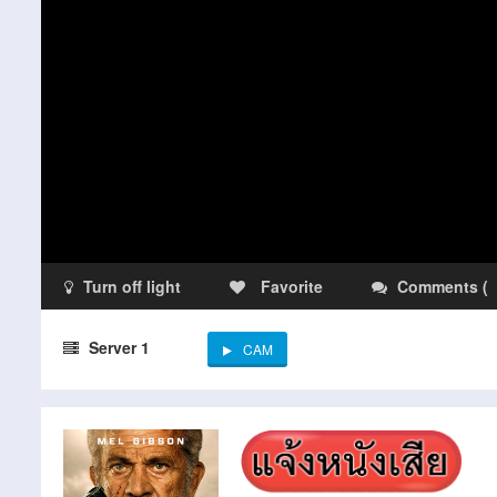
Turn off light
Favorite
Comments
(
Server 1
CAM