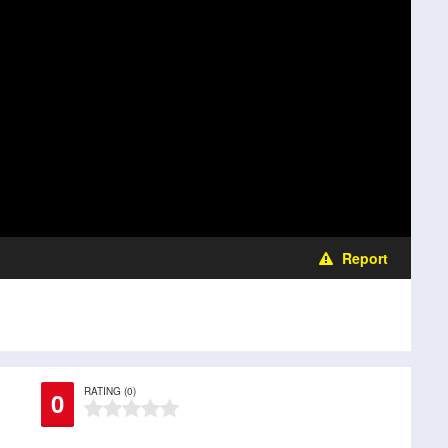
Report
RATING (0)
0