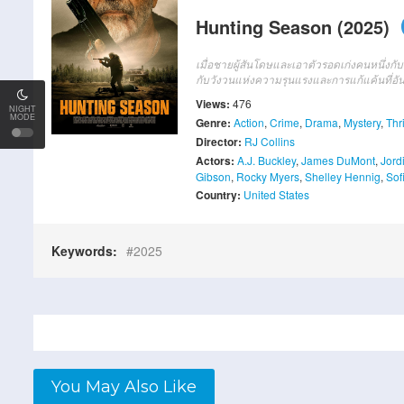
Hunting Season (2025)
เมื่อชายผู้สันโดษและเอาตัวรอดเก่งคนหนึ่งก
กับวังวนแห่งความรุนแรงและการแก้แค้นที่อัน
Views:
476
NIGHT
MODE
Genre:
Action
,
Crime
,
Drama
,
Mystery
,
Thri
Director:
RJ Collins
Actors:
A.J. Buckley
,
James DuMont
,
Jord
Gibson
,
Rocky Myers
,
Shelley Hennig
,
Sof
Country:
United States
Keywords:
2025
You May Also Like