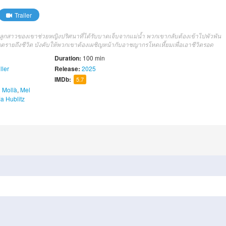
Trailer
ับลูกสาวของเขาช่วยหญิงปริศนาที่ได้รับบาดเจ็บจากแม่น้ำ พวกเขากลับต้องเข้าไปพัวพัน
ตรายถึงชีวิต บังคับให้พวกเขาต้องเผชิญหน้ากับอาชญากรโหดเหี้ยมเพื่อเอาชีวิตรอด
Duration:
100 min
ller
Release:
2025
IMDb:
5.7
i Mollà
,
Mel
ia Hublitz