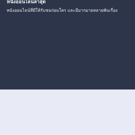
หนังออนไลน์ล่าสุด
หนังออนไลน์ที่มีให้รับชมก่อนใคร และมีมากมายหลายพันเรื่อง
งใหม่
หนังออนไลน์
ดูหนังออนไลน์
ดูหนังออนไลน์ ฟรี
ดู