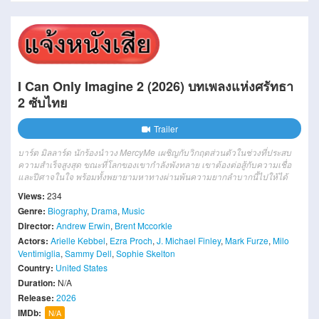
I Can Only Imagine 2 (2026) บทเพลงแห่งศรัทธา
2 ซับไทย
Trailer
บาร์ต มิลลาร์ด นักร้องนำวง MercyMe เผชิญกับวิกฤตส่วนตัวในช่วงที่ประสบ
ความสำเร็จสูงสุด ขณะที่โลกของเขากำลังพังทลาย เขาต้องต่อสู้กับความเชื่อ
และปีศาจในใจ พร้อมทั้งพยายามหาทางผ่านพ้นความยากลำบากนี้ไปให้ได้
Views:
234
Genre:
Biography
,
Drama
,
Music
Director:
Andrew Erwin
,
Brent Mccorkle
Actors:
Arielle Kebbel
,
Ezra Proch
,
J. Michael Finley
,
Mark Furze
,
Milo
Ventimiglia
,
Sammy Dell
,
Sophie Skelton
Country:
United States
Duration:
N/A
Release:
2026
IMDb:
N/A