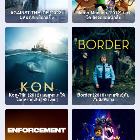
AGAINST THE ICE (2022)
Marco Macaco (2012) มาร์
มหันตภัยเยือกแข็ง
โค ลิงจ๋อยอดนักสืบ
Kon-Tiki (2012) ลอยทะเลให้
Border (2018) สายพันธุ์ลับ
โลกหงายเงิบ [ซับไทย]
สัมผัสพิศวง