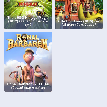
The LEGO Ninjago Movie
(2017) เดอะ เลโก้ นินจาโก
Otto the Rhino (2013) อ็อต
มูฟวี่
โต้ แรดเหลืองมหัศจรรย์
Ronal Barbaren (2011) คน
เถื่อนเกรียนสุดขอบโลก