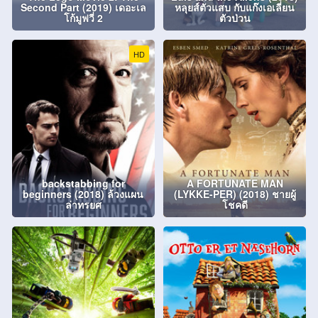
Second Part (2019) เดอะเล
หลุยส์ตัวแสบ กับแก๊งเอเลี่ยน
โก้มูฟวี่ 2
ตัวป่วน
HD
backstabbing for
A FORTUNATE MAN
beginners (2018) ล้วงแผน
(LYKKE-PER) (2018) ชายผู้
ล่าทรยศ
โชคดี