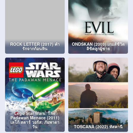
ROCK LETTER (2017) คำ
ONDSKAN (2003) เกมส์ชีวิต
รักจากก้อนหิน
ลิขิตลูกผู้ชาย
Lego Star Wars: The
Padawan Menace (2011)
เลโก้ สตาร์ วอร์ส: ภัยพาดา
วัน
TOSCANA (2022) ทัสคานี