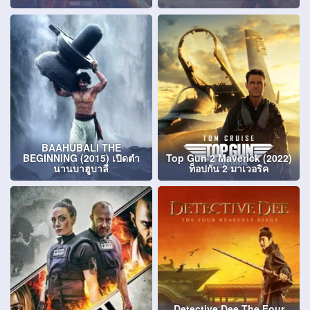
BAAHUBALI THE
BEGINNING (2015) เปิดตํา
Top Gun 2 Maverick (2022)
นานบาฮูบาลี
ท็อปกัน 2 มาเวอริค
Detective Dee The Four