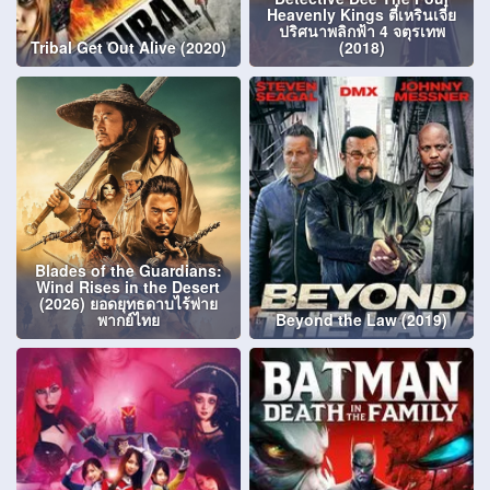
Heavenly Kings ตี๋เหรินเจี๋ย
ปริศนาพลิกฟ้า 4 จตุรเทพ
Tribal Get Out Alive (2020)
(2018)
Blades of the Guardians:
Wind Rises in the Desert
(2026) ยอดยุทธดาบไร้พ่าย
พากย์ไทย
Beyond the Law (2019)