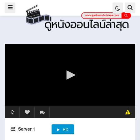
Server 1
HD