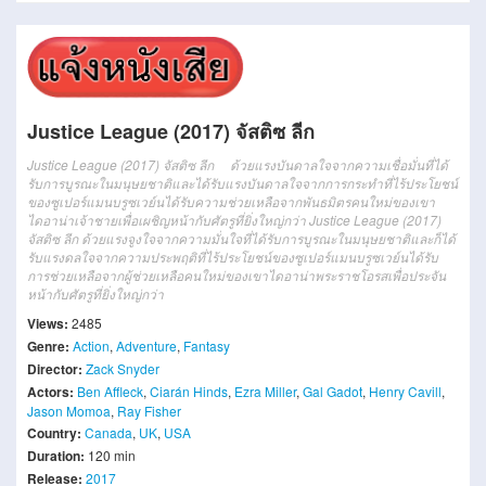
Justice League (2017) จัสติซ ลีก
Justice League (2017) จัสติซ ลีก ด้วยแรงบันดาลใจจากความเชื่อมั่นที่ได้
รับการบูรณะในมนุษยชาติและได้รับแรงบันดาลใจจากการกระทำที่ไร้ประโยชน์
ของซูเปอร์แมนบรูซเวย์นได้รับความช่วยเหลือจากพันธมิตรคนใหม่ของเขา
ไดอาน่าเจ้าชายเพื่อเผชิญหน้ากับศัตรูที่ยิ่งใหญ่กว่า Justice League (2017)
จัสติซ ลีก ด้วยแรงจูงใจจากความมั่นใจที่ได้รับการบูรณะในมนุษยชาติและก็ได้
รับแรงดลใจจากความประพฤติที่ไร้ประโยชน์ของซูเปอร์แมนบรูซเวย์นได้รับ
การช่วยเหลือจากผู้ช่วยเหลือคนใหม่ของเขาไดอาน่าพระราชโอรสเพื่อประจัน
หน้ากับศัตรูที่ยิ่งใหญ่กว่า
Views:
2485
Genre:
Action
,
Adventure
,
Fantasy
Director:
Zack Snyder
Actors:
Ben Affleck
,
Ciarán Hinds
,
Ezra Miller
,
Gal Gadot
,
Henry Cavill
,
Jason Momoa
,
Ray Fisher
Country:
Canada
,
UK
,
USA
Duration:
120 min
Release:
2017