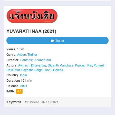
YUVARATHNAA (2021)
Trailer
Views:
1096
Genre:
Action
,
Thriller
Director:
Santhosh Ananddram
Actors:
Avinash
,
Dhananjay
,
Diganth Manchale
,
Prakash Raj
,
Puneeth
Rajkumar
,
Sayesha Saigal
,
Sonu Gowda
Country:
India
Duration:
161 min
Release:
2021
IMDb:
6.3
Keywords:
YUVARATHNAA (2021)