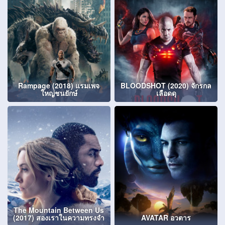
Rampage (2018) แรมเพจ
BLOODSHOT (2020) จักรกล
ใหญ่ชนยักษ์
เลือดดุ
The Mountain Between Us
(2017) สองเราในความทรงจำ
AVATAR อวตาร