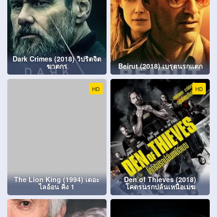
Dark Crimes (2018) วิปริตจิต
ฆาตกร
Beirut (2018) เบรุตนรกแตก
HD
HD
The Lion King (1994) เดอะ
Den of Thieves (2018)
ไลอ้อน คิง 1
โคตรนรกปล้นเหนือเมฆ