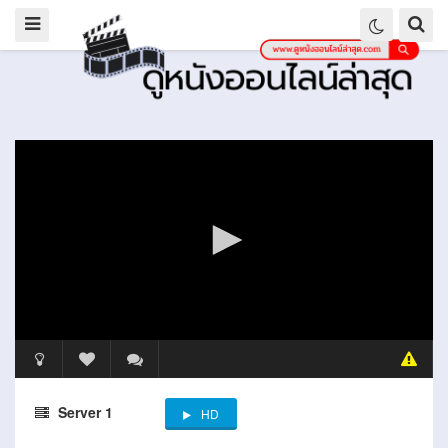
Server 1
HD