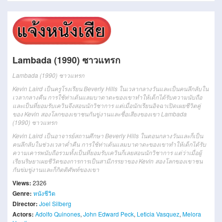
Lambada (1990) ซาวแทรก
Lambada (1990) ซาวแทรก
Kevin Laird เป็นครูโรงเรียน Beverly Hills ในเวลากลางวันและเป็นคนลึกลับใน
เวลากลางคืน การใช้ท่าเต้นแลมบาดาดะของเขาทำให้เด็กได้รับความนับถือ
และเป็นที่ยอมรับเควินจึงสอนนักวิชาการ แต่เมื่อนักเรียนอิจฉาเปิดเผยชีวิตคู่
ของ Kevin สองโลกของเขาชนกันขู่งานและชื่อเสียงของเขา
Lambada
(1990)
ซาว
แทรก
Kevin Laird
เป็น
อาจารย์
สถานศึกษา
Beverly Hills
ใน
ตอนกลางวัน
และก็
เป็น
คนลึกลับ
ใน
ช่วงเวลาค่ำคืน
การใช้
ท่า
เต้น
แล
ม
บาดา
ดะ
ของ
เขา
ทำให้
เด็ก
ได้รับ
ความเคารพนับถือ
รวมทั้ง
เป็นที่ยอมรับ
เค
วิน
ก็เลย
สอน
นักวิชาการ
แต่ว่า
เมื่อ
ผู้
เรียน
ริษยา
เผย
ชีวิตของการการเป็นสามีภรรยา
ของ
Kevin
สอง
โลก
ของ
เขา
ชน
กัน
ข่มขู่
งาน
และก็
กิตติศัพท์
ของ
เขา
Views:
2326
Genre:
หนังชีวิต
Director:
Joel Silberg
Actors:
Adolfo Quinones
,
John Edward Peck
,
Leticia Vasquez
,
Melora