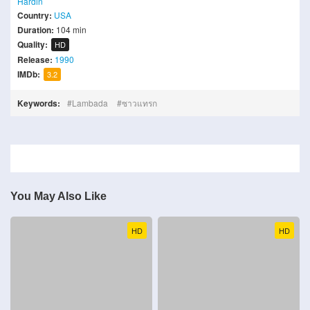
Hardin
Country:
USA
Duration:
104 min
Quality:
HD
Release:
1990
IMDb:
3.2
Keywords:
Lambada
ซาวแทรก
You May Also Like
HD
HD