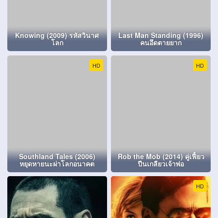
Knowing (2009) รหัสวินาศ
Last Man Standing (1996)
โลก
คนอึดตายยาก
HD
HD
Southland Tales (2006)
Rob the Mob (2014) คู่เฟี้ยว
หยุดหายนะผ่าโลกอนาคต
ปีนเกลียวเจ้าพ่อ
HD