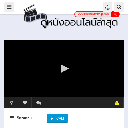
Server 1
CAM