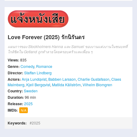
Love Forever (2025) รักนิรันดร
แผนการของ Stockholmers Hanna และ Samuel ของงานแต่งงานในชนบทที่
ใกล้ชิดใน Gotland ถูกทําลายโดยครอบครัวและเพื่อน ๆ
Views:
835
Genre:
Comedy
,
Romance
Director:
Staffan Lindberg
Actors:
Anja Lundqvist
,
Babben Larsson
,
Charlie Gustafsson
,
Claes
Malmberg
,
Kjell Bergqvist
,
Matilda Källström
,
Vilhelm Blomgren
Country:
Sweden
Duration:
96 min
Release:
2025
IMDb:
N/A
Keywords:
2025