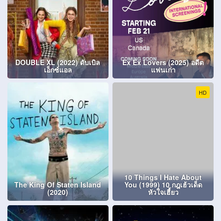
DOUBLE XL (2022) ดับเบิล
Ex Ex Lovers (2025) อดีต
เอ็กซ์แอล
แฟนเก่า
HD
10 Things I Hate About
The King Of Staten Island
You (1999) 10 กฎเฮ้วเด็ด
(2020)
หัวใจเฮี้ยว