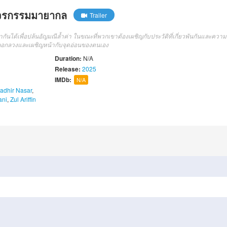
จรกรรมมายากล
Trailer
กันได้เพื่อปล้นอัญมณีล้ำค่า ในขณะที่พวกเขาต้องเผชิญกับประวัติที่เกี่ยวพันกันและความ
ารหลอกลวงและเผชิญหน้ากับจุดอ่อนของตนเอง
Duration:
N/A
Release:
2025
IMDb:
N/A
adhir Nasar
,
ani
,
Zul Ariffin