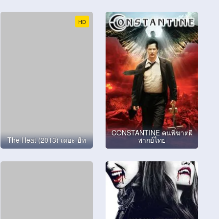
HD
CONSTANTINE คนพิฆาตผี
The Heat (2013) เดอะ ฮีท
พากย์ไทย