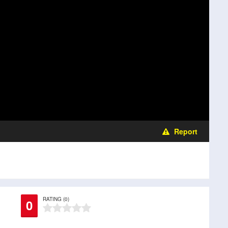
Report
RATING (0)
0