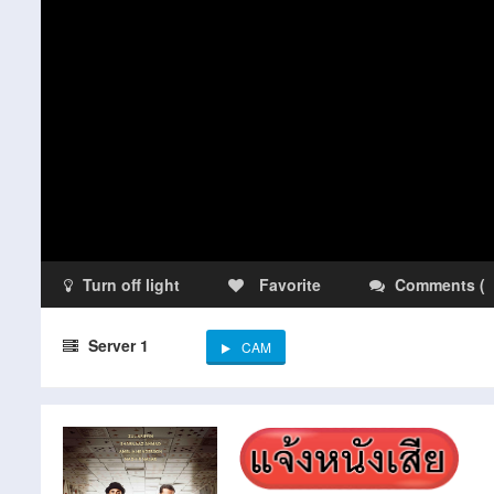
Turn off light
Favorite
Comments
(
Server 1
CAM