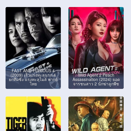
FAST AND FURIOUS 4
(2009) เร็วแรงทะลุนรก 4
Wild Agent 2 Peach
ยกทีมซิ่ง แรงทะลุไมล์ พากย์
Assassination (2024) ยอด
ไทย
จารชนสาว 2 นักฆ่าลูกพีช