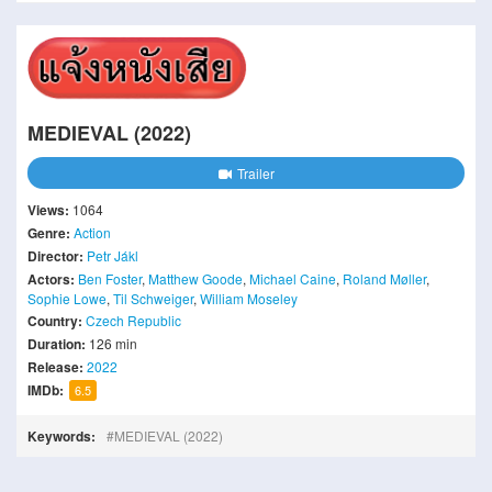
MEDIEVAL (2022)
Trailer
Views:
1064
Genre:
Action
Director:
Petr Jákl
Actors:
Ben Foster
,
Matthew Goode
,
Michael Caine
,
Roland Møller
,
Sophie Lowe
,
Til Schweiger
,
William Moseley
Country:
Czech Republic
Duration:
126 min
Release:
2022
IMDb:
6.5
Keywords:
MEDIEVAL (2022)