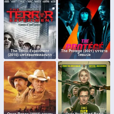
The Terror Experiment
The Protege (2021) บรรยาย
(2010) แพร่สยองทดลองนรก
ไทยแปล
Open Range (2003) จอมคน
Over Your Dead Body