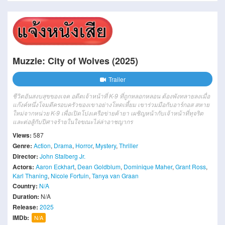
Muzzle: City of Wolves (2025)
Trailer
ชีวิตอันสงบสุขของเจค อดีตเจ้าหน้าที่ K-9 ที่ถูกหลอกหลอน ต้องพังทลายลงเมื่อ
แก๊งค์หนึ่งโจมตีครอบครัวของเขาอย่างโหดเหี้ยม เขาร่วมมือกับอาร์กอส สหาย
ใหม่จากหน่วย K-9 เพื่อเปิดโปงเครือข่ายค้ายา เผชิญหน้ากับเจ้าหน้าที่ทุจริต
และต่อสู้กับปีศาจร้ายในใจขณะไล่ล่าอาชญากร
Views:
587
Genre:
Action
,
Drama
,
Horror
,
Mystery
,
Thriller
Director:
John Stalberg Jr.
Actors:
Aaron Eckhart
,
Dean Goldblum
,
Dominique Maher
,
Grant Ross
,
Karl Thaning
,
Nicole Fortuin
,
Tanya van Graan
Country:
N/A
Duration:
N/A
Release:
2025
IMDb:
N/A