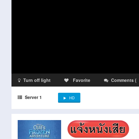
Turn off light
Favorite
Comments
(
Server 1
HD