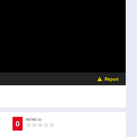
Report
RATING (0)
0