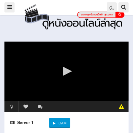
Server 1
CAM