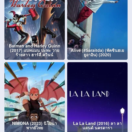
Batman and Harley Quinn
(2017) แบทแมน ปะทะ วาย
Alive (#Saraitda) (พัคชินฮเย
ร้ายสาว ฮาร์ลี่ ควินน์
ยูอาอิน) (2020)
NIMONA (2023) นิโมนา
La La Land (2016) ลา ลา
พากย์ไทย
แลนด์ นครดารา