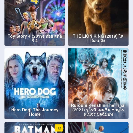
Toy Story 4 (2019) ทอย สตอ
THE LION KING (2019) ไล
รี่ 4
อ้อน คิง
Rurouni Kenshin The Final
Hero Dog: The Journey
(2021) รูโรนิ เคนชิน ซามูไร
Home
พเนจร ปัจฉิมบท
HD