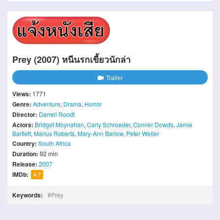
Prey (2007) หนีนรกเขี้ยวนักล่า
Trailer
Views:
1771
Genre:
Adventure
,
Drama
,
Horror
Director:
Darrell Roodt
Actors:
Bridget Moynahan
,
Carly Schroeder
,
Conner Dowds
,
Jamie
Bartlett
,
Marius Roberts
,
Mary-Ann Barlow
,
Peter Weller
Country:
South Africa
Duration:
92 min
Release:
2007
IMDb:
4.7
Keywords:
Prey