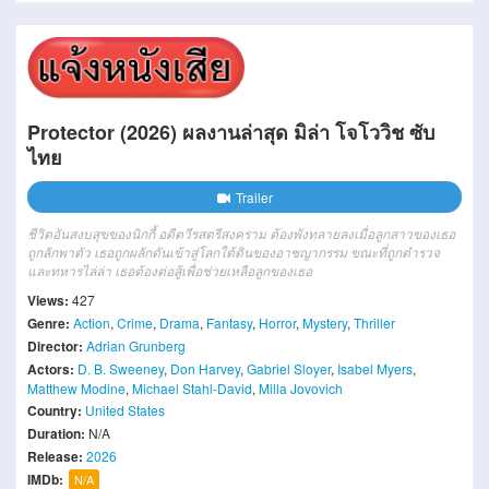
Protector (2026) ผลงานล่าสุด มิล่า โจโววิช ซับ
ไทย
Trailer
ชีวิตอันสงบสุขของนิกกี้ อดีตวีรสตรีสงคราม ต้องพังทลายลงเมื่อลูกสาวของเธอ
ถูกลักพาตัว เธอถูกผลักดันเข้าสู่โลกใต้ดินของอาชญากรรม ขณะที่ถูกตำรวจ
และทหารไล่ล่า เธอต้องต่อสู้เพื่อช่วยเหลือลูกของเธอ
Views:
427
Genre:
Action
,
Crime
,
Drama
,
Fantasy
,
Horror
,
Mystery
,
Thriller
Director:
Adrian Grunberg
Actors:
D. B. Sweeney
,
Don Harvey
,
Gabriel Sloyer
,
Isabel Myers
,
Matthew Modine
,
Michael Stahl-David
,
Milla Jovovich
Country:
United States
Duration:
N/A
Release:
2026
IMDb:
N/A