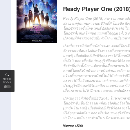
Ready Player One (2018
Ready Player One (2018) สงครามเกมคนอัจฉริย
สลาย แต่ผู้คนพบทางรอดชีวิตที่ดิ โอเอซิส ซึ่ง
โอเอซิสสร้างขึ้นโดย เจมส์ ฮัลลิเดย์ (มาร์ค 
โอเอซิสทั้งหมดให้กับคนแรกที่ได้กุญแจทั้ง 3 
เกิดเกมที่มีการแข่งขันขึ้นทั่วโลก แต่เมื่อเ
เกิดเรื่องราวที่เกิดขึ้นเมื่อปี 2045 ตอนที่โ
จักรวาลเหมือนจริงอันกว้างขวางที่พวกเราสามารถ
แลนซ์) เมื่อฮัลลิเดย์เสียชีวิตลง เขาได้ทิ้ง
ทั้งยัง 3 ดอก เพื่อเปิดประตูสู่ไข่อีสเตอร์ดิ
ชิงชัยขึ้นทั่วทั้งโลก แม้กระนั้นเมื่อเวลาผ่านไ
ตอนที่โลกเต็มไปด้วยความปั่นป่วนและก็การล่ม
กว้างที่พวกเราสามารถไปที่ใดก็ได้ ทำอะไรก็ได้ เ
NIGHT
ลง เขาได้ทิ้งเงินทองมากมายก่ายกองและก็อำนา
MODE
ประตูสู่ไข่อีสเตอร์ดิจิตอลที่เขาแอบซ่อนเอาไว
เมื่อเวลาผ่านไป 5 ปีกระดานคะแนนกลับยังว่า
เกิดเหตุราวที่เกิดขึ้นเมื่อปี 2045 ในช่วงเว
โอเอซิส ซึ่งเป็นจักรวาลเหมือนจริงอันกว้างใหญ่
(มาร์ค ไรแลนซ์) เมื่อฮัลลิเดย์เสียชีวิตลง เ
ที่ได้กุญแจอีกทั้ง 3 ดอก เพื่อเปิดประตูสู่ไข่
ทั่วโลก แต่เมื่อเวลาผ่านไป 5 ปีกระดานคะแนนก
Views:
4590