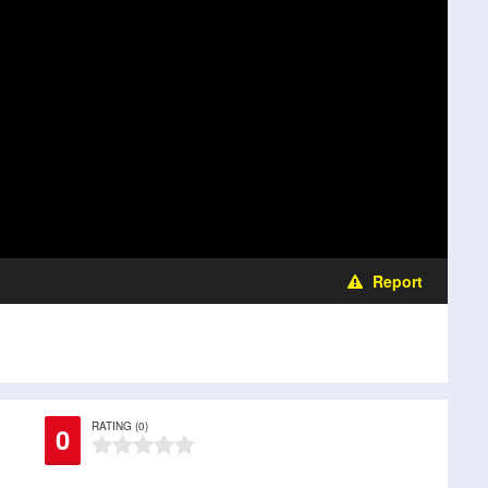
Report
RATING (0)
0