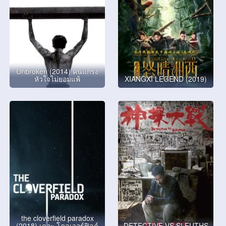
Unbroken (2014) คนแกร่ง
หัวใจไม่ยอมแพ้
XIANGXI LEGEND (2019)
the cloverfield paradox
(2018) เดอะ โคลเวอร์ฟิลด์
DETECTIVE VS SLEUTHS