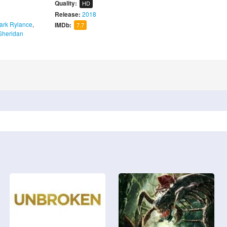
Quality:
HD
Release:
2018
ark Rylance
,
IMDb:
7.7
Sheridan