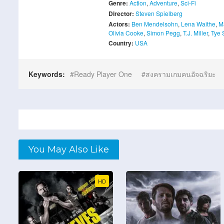
Genre:
Action
,
Adventure
,
Sci-Fi
Director:
Steven Spielberg
Actors:
Ben Mendelsohn
,
Lena Waithe
,
M
Olivia Cooke
,
Simon Pegg
,
T.J. Miller
,
Tye 
Country:
USA
Keywords:
Ready Player One
สงครามเกมคนอัจฉริยะ
You May Also Like
HD