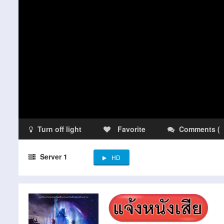
Turn off light
Favorite
Comments
(
Server 1
HD